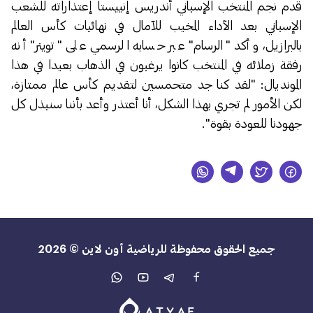
قدم نجم المنتخب الإسباني أندريس إنييستا إعتذاراته للشعب
الإسباني بعد الآداء المخيب للآمال في نهائيات كأس العالم
بالبرازيل، وأكد "الرسام" عبر حسابه الرسمي على "تويتر" أنه
رفقة زملائه في المنتخب كانوا يرغبون في الذهاب بعيدا في هذا
المونديال: "لقد كنا جد متحمسين لتقديم كأس عالم ممتازة،
لكن الأمور لم تجري بهذا الشكل، أنا أعتذر وأعد بأننا سنبذل كل
جهودنا للعودة بقوة".
جميع الحقوق محفوظة للرياضية أون لاين © 2026