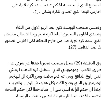
الصحيح الذي لم يحتسبه الحكم عندما سدد كرة قوية على
الحارس انياما الذي تصدى للكرة بشكل بارع.
وتحسن منتخب البوسنة كثيرا بعد الربع الاول من اللقاء
وتصدى الحارس النيجيري انياما لكرة نجم روما الايطالي بيانيتش
الذي سدد كرة قوية جدا من خارج المنطقة لكن الحارس تصدى
لها عند الدقيقة (27).
وفي الدقيقة (29) سجل منتخب نيجيريا هدفا غير شرعي عن
طريق اللاعب اوديموينجي الذي استقبل كرة اللاعب ايمنكي
الذي راوغ المدافع ومن ثم قام بدفعه ومرر الكرة الى المهاجم
اوديموينجي الذي وضع الكرة بكل هدوء في المرمى، والغريب
ايضا ان حكم الراية اعلن على ان هناك خطا لكن حكم الساحة
احتسب الهدف مما اثار حفيظة لاعبين منتخب البوسنة.