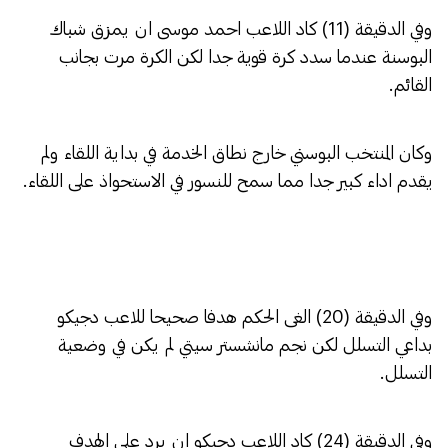
وفي الدقيقة (11) كاد اللاعب احمد موسى ان يمزق شباك
البوسنة عندما سدد كرة قوية جدا لكن الكرة مرت بجانب
القائم.
وكان المنتخب البوسني خارج نطاق الخدمة في بداية اللقاء ولم
يقدم اداء كبير جدا مما سمح للنسور في الاستحواذ على اللقاء.
وفي الدقيقة (20) الغى الحكم هدفا صحيحا للاعب دجيكو
بداعي التسلل لكن نجم مانشستر سيتي لم يكن في وضعية
التسلل.
وفي الدقيقة (24) كاد اللاعب دجيكو ان يرد على الهدف