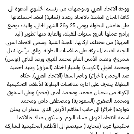
ووجه الاتحاد العربي وبتوجيهات من رئيسه الخليوي الدعوة الى
كافة اللجان العاملة بالاتحاد وعدد (ثمانية) لعقد اجتماعاتها
على هامش البطولة يومي 25 و26 الشهر الحالي، والبدء بوضع
برامج عملها للاربع سنوات المقبلة، والغاية منها تطوير (اليد
العربية) من مختلف اركانها. اللجنة الفنية وسمى الاتحاد العربي
اللجنة الفنية المشرفة على منافسات البطولة، والتي يرأسها نبيل
شمروخ، وتضم الأمين العام محمد المنيع، ورضا المناعي (تونس)
ومحمد الهولي (الكويت) واعتبار الحداد (العراق) وعبد الحميد
عبد الرحمن (الجزائر) وناصر السقا (الاتحاد العربي). حكام
البطولة يشرف على ادارة منافسات البطولة الأطقم التحكيمية
المكونة من شعبان محمد ومحمد أمين (مصر) وعلي السقوفى
ومحمد الصقري (السعودية) ومصطفى داش ومحمد
غواردة(الجزائر) الى جانب الطاقم الأردني الذي ينتظر ان يعلن
اسمه الاتحاد الاردنى مساء اليوم. وسيكون هناك طاقكما
تحكيميا عربيا (محايدا) سينضم الى الأطقم التحكيمية المشاركة