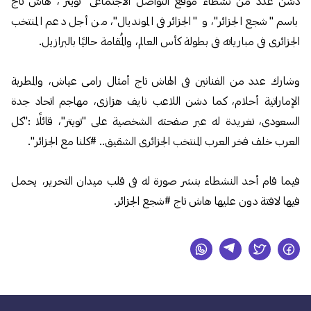
دشن عدد من نشطاء موقع التواصل الاجتماعى "تويتر"، هاش تاج
باسم "شجع الجزائر"، و "الجزائر فى المونديال"، من أجل دعم المنتخب
الجزائرى فى مبارياته فى بطولة كأس العالم، والمُقامة حاليًا بالبرازيل.
وشارك عدد من الفنانين فى الهاش تاج أمثال رامى عياش، والمطربة
الإماراتية أحلام، كما دشن اللاعب نايف هزازى، مهاجم اتحاد جدة
السعودى، تغريدة له عبر صفحته الشخصية على "تويتر"، قائلًا :"كل
العرب خلف فخر العرب المنتخب الجزائرى الشقيق.. #كلنا مع الجزائر".
فيما قام أحد النشطاء بنشر صورة له فى قلب ميدان التحرير، يحمل
فيها لافتة دون عليها هاش تاج #شجع الجزائر.