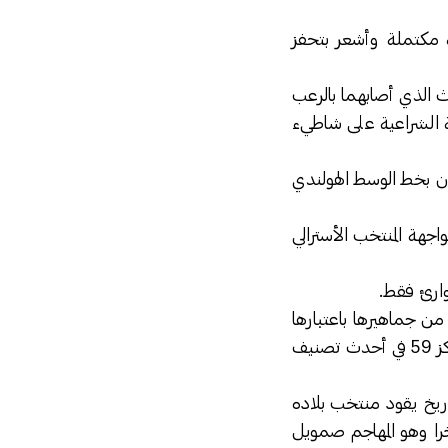
بدنية مكتملة وأشعر بتحفز
 الذي أصابهما بالرعب
ة الشراعية على شاطيء
ن بخط الوسط الهولندي
جهة المنتخب الأسترالي
وارئ فقط.
من جماهيرها باعتبارها
الفريق صاحب أدنى تصنيف بين جميع فرق مونديال البرازيل ال32 ، حيث تحتل أستراليا المركز 59 في أحدث تصنيف
تاريخ يقود منتخب بلاده
خرا وهو المهاجم صمويل