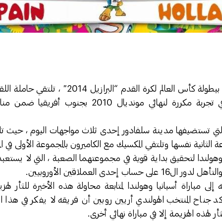
فيما يبشر بإثارة مبكرة ببطولة كأس العالم لكرة القد
هولندا اليوم الجمعة في تجربة مكررة لنهائي مونديال 010
لتي تستضيفها مدينة سلفادور إحدى ثلاث مواجهات اليوم ، حيث تلت
ثانية نفسها وتلتقي المكسيك مع الكاميرون بالمجموعة الأولى في المبا
هولندا لتحقيق بداية قوية في مجموعتهما الصعبة ، التي لا يستعبد
اب إحدى العملاقين الأوروبيين.
إلى مباراة أسبانيا وهولندا لمتابعة محاولة هذه الأخيرة للثأر لهزي
د جناح المنتخب الهولندي أريين روبين أن فريقه لا يفكر في هذا الأ
ر لهذه الهزيمة إلا في مباراة نهائي أخرى.