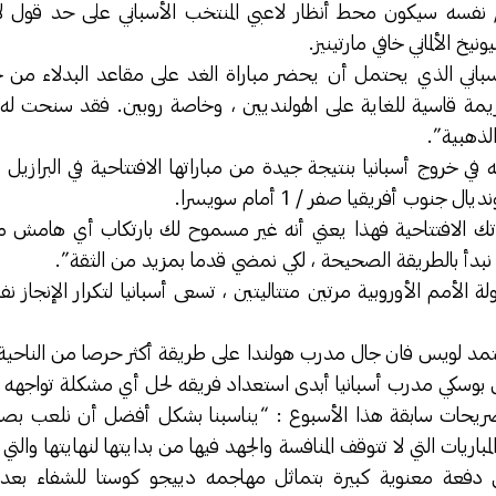
وبين /30 عاما/ نفسه سيكون محط أنظار لاعبي المنتخب الأسباني على حد 
يخ الألماني خافي مارتينيز.
سباني الذي يحتمل أن يحضر مباراة الغد على مقاعد البدلاء من ج
الهزيمة قاسية للغاية على الهولنديين ، وخاصة روبين. فقد سنحت له 
ذهبية”.
 في خروج أسبانيا بنتيجة جيدة من مباراتها الافتتاحية في البرازيل 
 جنوب أفريقيا صفر / 1 أمام سويسرا.
تك الافتتاحية فهذا يعني أنه غير مسموح لك بارتكاب أي هامش من
أن نبدأ بالطريقة الصحيحة ، لكي نمضي قدما بمزيد من الثقة”.
 الأمم الأوروبية مرتين متتاليتين ، تسعى أسبانيا لتكرار الإنجاز
تمد لويس فان جال مدرب هولندا على طريقة أكثر حرصا من الناحية ا
 بوسكي مدرب أسبانيا أبدى استعداد فريقه لحل أي مشكلة تواجهه
ريحات سابقة هذا الأسبوع : “يناسبنا بشكل أفضل أن نلعب بصبر
باريات التي لا تتوقف المنافسة والجهد فيها من بدايتها لنهايتها والت
ني دفعة معنوية كبيرة بتماثل مهاجمه دييجو كوستا للشفاء بع