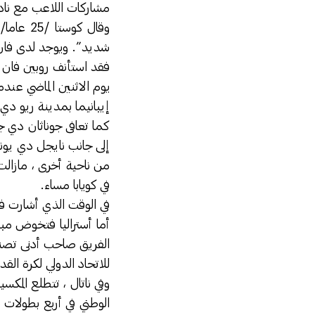
مشاركات اللاعب مع ناديه
وقال كو
شديد”. ويوجد لدى فان 
فقد استأنف روبين فان 
يوم الاثنين الماضي عن
إيبانيما بمدينة ريو دي ج
كما تعافى جوناثان دي 
إلى جانب نايجل دي يون
من ناحية أخرى ، مازالت
في كويابا مساء.
في الوقت الذي أشارت في
أما أستراليا فتخوض مبا
للاتحاد الدولي لكرة الق
وفي ناتال ، تتطلع المكس
الوطني في أربع بطولات 