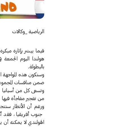
الرياضية _وكالات
بالبطولة.
وستكون هذه المواجهة ا
ضمن منافسات المجموعة ال
وتسعى كل من أسبانيا و
من تفجير مفاجأة فيها والتأهل لدور ال16 على حس
ورغم أن الأنظار ستتجه 
جنوب أفريقيا ، فقد أك
الهولندي لا يمكنه أن يثأ