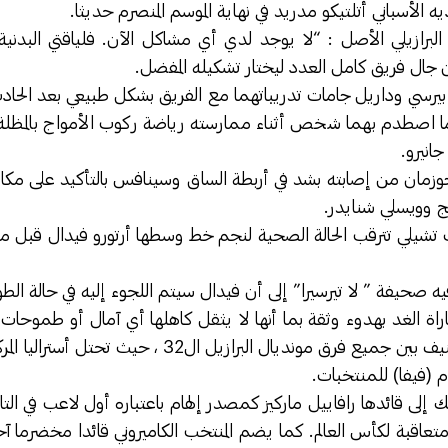
 الأسباني أتلتيكو مدريد في نهاية الموسم المنصرم حديثا.
ستا /25 عاما/ البرازيلي الأصل : “لا يوجد لدي أي مشاكل الآن. فلياقتي ال
جال فريق كامل العدد ليختار تشكيله المفضل.
بيرسي وداريل جامات تدريباتهما مع الفريق بشكل طبيعي بعد الحادث
دما اصطدم بهما شخص أثناء ممارسته رياضة ركوب الأمواج بالمظل
انيرو.
جوزمان من إصابته بشد في أربطة الساق وسينافس بالتأكيد على مكا
ج وويسلي شنايدر.
 تشيلي تترقب الحالة الصحية لنجم خط وسطها أرتورو فيدال قبل موا
ه صحيفة ” لا تيرسيرا” إلى أن فيدال سيتم اللجوء إليه في حالة الط
راة الغد بهدوء وثقة بما أنها لا يثقل كاهلها أي آمال أو طموحات 
دم (فيفا) للمنتخبات.
يك إلى قائدها رافاييل ماركيز كمصدر إلهام باعتباره أول لاعب في ال
متعاقبة لكأس العالم. كما يضم المنتخب الكاميروني قائدا مخضرما آ