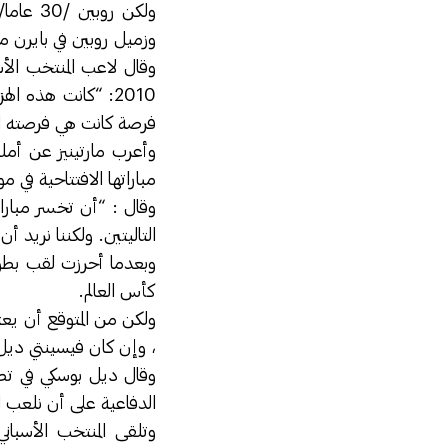
ولكن ر
وزميل روبين في بايرن ميون
وقال لاعب المنتخب الأ
2010: “كانت هذه 
فرصة كانت هي فرصته ال
وأعرب مارتينيز عن أمله
مباراتها الافتتاحية في مونديال
وقال : “أن تخسر مبارا
التاليتين. ولكننا نريد 
وبعدما أحرزت لقب بطولة
كأس العالم.
ولكن من المتوقع أن يع
، وإن كان فيسينتي ديل
وقال ديل بوسكي في تص
الدفاعية على أن نلعب الم
وتلقى المنتخب الأسبا