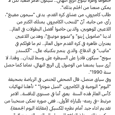
حظوظا وافرة لبلوغ الربع النهائي.. سيكون الأمر صعبا، لكن لا
يمكن منعنا من الحلم بذلك".
طالب كاميروني، من عشاق كرة القدم، يدعى "سيمون مفينغ"،
رأى، من جانبه، أنّ "المنتخب الكاميروني يمتلك الكثير من
اللاعبين الموهوبين، والذين خاضوا أفضل البطولات في العالم..
لدينا "صامويل إيتو" و"تشوبو موتينغ"، وهذين اللاعبين
يعتبران ظاهرة في كرة القدم حول العالم.. ثم ما قولكم في
"ماتيب" في الدفاع، والذي يتميز بتكتيك عال.. "ألكسندر
سونج" سيكون قادرا على السيطرة على وسط الميدان.. ولهذا، لا
أرى سببا يمنعنا من الوصول إلى الربع النهائي، تماما كما حصل
سنة 1990".
وفي سياق متصل، قال الصحفي المختص في الرياضة بصحيفة
"اليوم" اليومية في الكاميرون "آشيل شونتزا" " تأهلنا لنهائيات
كأس العالم لهذه السنة يعني أننا في مستوى المنافسة.. الامر
مرتبط –في رمته- بالمباراة الأولى.. ففي صورة تمكن منتخبنا من
تقديم اداء جيد أمام نظيره المكسيكي (مقابلة اليوم الجمعة)،