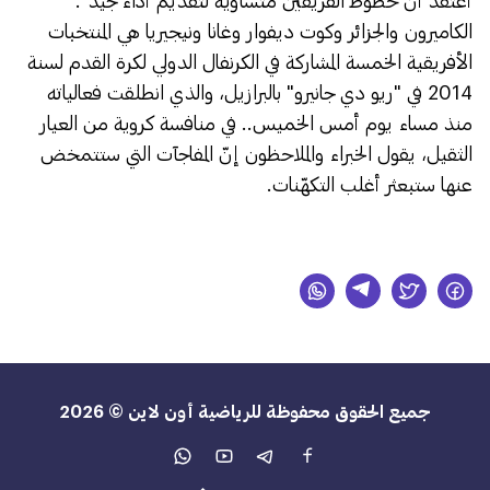
أعتقد أنّ حظوظ الفريقين متساوية لتقديم أداء جيد".
الكاميرون والجزائر وكوت ديفوار وغانا ونيجيريا هي المنتخبات
الأفريقية الخمسة المشاركة في الكرنفال الدولي لكرة القدم لسنة
2014 في "ريو دي جانيرو" بالبرازيل، والذي انطلقت فعالياته
منذ مساء يوم أمس الخميس.. في منافسة كروية من العيار
الثقيل، يقول الخبراء والملاحظون إنّ المفاجآت التي ستتمخض
عنها ستبعثر أغلب التكهّنات.
جميع الحقوق محفوظة للرياضية أون لاين © 2026