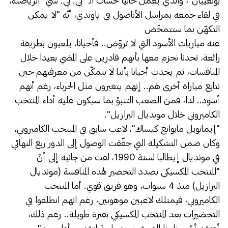
بونغيبان"، والذي يعمل حاليا لحساب الـ "بي. بي. سي" الرياضية،
في لقاء جمعه بمراسل الأناضول في ياوندي، أنّه "لا يمكن
التكهّن بما ستتمخّض
عنه مباريات الأسود التي لا تروّض.. فأحيانا، يلعبون بطريقة
رائعة، تجدنا نجزم معها بأنهم قادرين على المضي بعيدا خلال
المنافسات، ثم يحدث أحيانا بأننا لا نتمكّن من معرفتهم حين
نتابع مباراة أخرى لهم.. إنهم يتغيرون مثل الحرباء، رغم أنهم
أسود.. لذا، فمن الصعب التنبؤ بما سيكون عليه أداء المنتخب
الكاميروني خلال مونديال البرازيل".
"إيمانويل مابوانغ كيساك"، لاعب سابق في المنتخب الكاميروني،
وكان ضمن التشكيلة التي حقّقت الوصول إلى الدور ربع النهائي
في مونديال إيطاليا لسنة 1990، لفت من جانبه إلى أنّ
"المنتخب المكسيكي بصدد التحضير لهذه المنافسة (مونديال
البرازيل) منذ 4 سنوات، وهو فريق قوي. أما المنتخب
الكاميروني، فيمتلك لاعبين موهوبين، رغم انهم انطلقوا في
التحضيرات بعد المنتخب المكسيكي بفترة طويلة.. رغم ذلك،