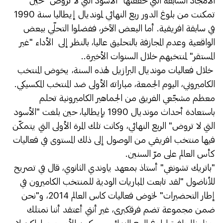
الأمجاد السابقة التي حققتها "الأسود التي لا تروض" حين
تمكنت من بلوغ الدور ربع النهائي لمونديال إيطاليا سنة 1990
في سابقة افريقية. أما البعض الآخر، ففضلوا التحلّي ببعض
الواقعية وعدم المجازفة بالتحليق عاليا، بالنظر إلى الأداء "غير
المستقر" لمنتخبهم خلال السنوات الأخيرة..
خلال فعاليات مونديال البرازيل لهذه السنة، يخوض المنتخب
الكاميروني، اليوم الجمعة، مباراته الأولى ضد المنتخب المكسيكي.
معظم مشجّعي الفريق من الجماهير الكاميرونية تحلم
باستعادة أحداث مونديال 1990 بإيطاليا، حين بلغت "الأسود
التي لا تروض" الربع النهائي، وكانت تلك المرة الأولى التي يتمكّن
فيها منتخب افريقي من الوصول إلى ذلك المستوى في فعاليات
كأس العالم على مرّ السنين.
"باتريك تشونغي" أستاذ بمعهد ياوندي الثانوي، قال في تصريح
للأناضول "لقد تابعت المباريات الودية للمنتخب الكاميرون في
إطار التحضيرات" لخوض فعاليات كاس العالم 2014، و"نحن
ضمن مجموعة تضم فرقكبرى، غير أنني أعتقد أننا نمتلك