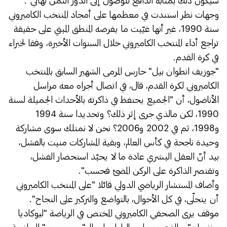
سيكون ذلك بمثابة الدافع للوصول إلى الدور الثمن نهائي".
وجهات نظر استندت في معظمها على أمجاد المنتخب الكاميروني
سنة 1990، غير أنها غيّبت ما يفرضه المنطق المبني على حقيقة
تراجع أداء المنتخب الكاميروني خلال السنوات الأخيرة، وفقا لخبراء
في كرة القدم.
"جوزيف انطوان بيل" حارس المرمى الشهير السابق بالمنتخب
الكاميروني لكرة القدم، قال، في اتصال أجراه معه مراسل
الأناضول، أن "الجميع يحتفظ في ذاكرته بالأحداث الجميلة لسنة
1990، لكن مالذي جرى إثر ذلك؟ وتحديدا سنة 1994
و1998، ثم في 2002 و2006؟ نحن لا نمتلك سوى مشاركة
وحيدة ناجحة في كأس العالم، وبقية المشاركات منيت بالفشل،
بيد أنّ العقل البشري عادة ما لا يحبّذ استحضار الفشل،
وتقتصر الذاكرة على الركن المضئ فحسب".
وأضاف المستشار الرياضي الدولي قائلا "على المنتخب الكاميروني
أن يتحلّى، في كل الأحوال، بالتواضع والتركيز على النجاح".
موقف يرى الصحفي الكاميروني المختص في الرياضة "ليوكاديا