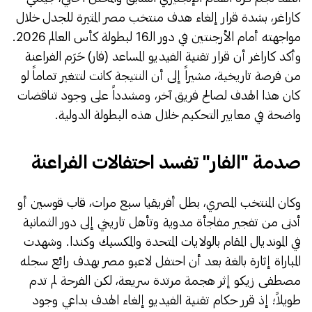
كاراغر، بشدة قرار إلغاء هدف منتخب مصر المثيرة للجدل خلال
مواجهته أمام الأرجنتين في دور الـ16 لبطولة كأس العالم 2026.
وأكد كاراغر أن قرار تقنية الفيديو المساعد (فار) حَرَم الفراعنة
من فرصة تاريخية، مشيراً إلى أن النتيجة كانت لتتغير تماماً لو
كان هذا الهدف لصالح فريق آخر، ومشدداً على وجود تناقضات
واضحة في معايير التحكيم خلال هذه البطولة الدولية.
​صدمة "الفار" تفسد احتفالات الفراعنة
​وكان المنتخب المصري، بطل أفريقيا سبع مرات، قاب قوسين أو
أدنى من تفجير مفاجأة مدوية وتأهل تاريخي إلى دور الثمانية
في المونديال المقام بالولايات المتحدة والمكسيك وكندا. وشهدت
المباراة إثارة بالغة بعد أن احتفل لاعبو مصر بهدف رائع سجله
مصطفى زيكو إثر هجمة مرتدة سريعة، لكن الفرحة لم تدم
طويلاً؛ إذ قرر حكام تقنية الفيديو إلغاء الهدف بداعي وجود