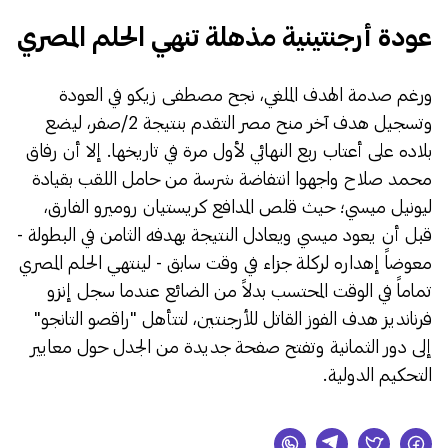
​عودة أرجنتينية مذهلة تنهي الحلم المصري
​ورغم صدمة الهدف الملغي، نجح مصطفى زيكو في العودة
وتسجيل هدف آخر منح مصر التقدم بنتيجة 2/صفر، ليضع
بلاده على أعتاب ربع النهائي لأول مرة في تاريخها. إلا أن رفاق
محمد صلاح واجهوا انتفاضة شرسة من حامل اللقب بقيادة
ليونيل ميسي؛ حيث قلص المدافع كريستيان روميرو الفارق،
قبل أن يعود ميسي ويعادل النتيجة بهدفه الثامن في البطولة -
معوضاً إهداره لركلة جزاء في وقت سابق - لينتهي الحلم المصري
تماماً في الوقت المحتسب بدلاً من الضائع عندما سجل إنزو
فرنانديز هدف الفوز القاتل للأرجنتين، لتتأهل "راقصو التانجو"
إلى دور الثمانية وتفتح صفحة جديدة من الجدل حول معايير
التحكيم الدولية.