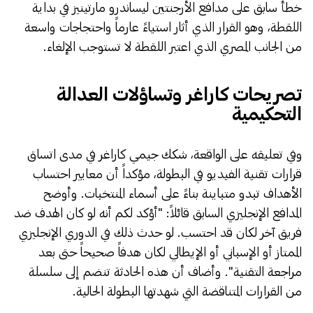
خطأ سابق على مدافع الأرجنتين ليساندرو مارتينيز في بداية
اللقطة، وهو القرار الذي أثار استياءً عارماً واحتجاجات واسعة
من الجانب المصري الذي اعتبر اللقطة لا تستوجب الإلغاء.
​تصريحات كاراغر وتساؤلات العدالة
التحكيمية
​وفي تعليقه على الواقعة، شكك جيمي كاراغر في مدى اتساق
قرارات تقنية الفيديو في البطولة، مؤكداً أن معايير احتساب
الأهداف تبدو متباينة بناءً على أسماء المنتخبات. وأوضح
المدافع الإنجليزي السابق قائلاً: "أؤكد لكم أنه لو كان الهدف ضد
فريق آخر لكان قد احتسب. لو حدث ذلك في الدوري الإنجليزي
الممتاز أو الإسباني أو الإيطالي لكان هدفاً صحيحاً حتى بعد
مراجعة التقنية". وأضاف أن هذه الحادثة تنضم إلى سلسلة
من القرارات المتناقضة التي شهدتها البطولة الحالية.