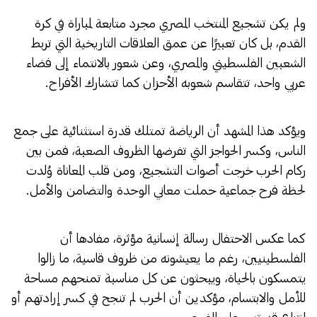
ولم يكن تشجيع المنتخب المصري مجرد متابعة لمباراة في كرة
القدم، بل كان تعبيرًا عن عمق العلاقات التاريخية التي تربط
الشعبين الفلسطيني والمصري، وعن شعور بالانتماء إلى فضاء
عربي واحد، تتقاسم شعوبه الأحزان كما تتشارك الأفراح.
ويؤكد هذا المشهد أن الرياضة تمتلك قدرة استثنائية على جمع
الناس، وكسر الحواجز التي تفرضها الظروف الصعبة، فمن بين
ركام الحرب خرجت أصوات التشجيع، ومن قلب المعاناة وُلدت
لحظة فرح جماعية حملت معاني الوحدة والتضامن والأمل.
كما عكس الاحتفال رسالة إنسانية مؤثرة، مفادها أن
الفلسطينيين، رغم ما يعيشونه من ظروف قاسية، ما زالوا
يتمسكون بالحياة، ويبحثون عن كل مناسبة تمنحهم مساحة
للأمل والابتسام، مؤكدين أن الحرب لم تنجح في كسر إرادتهم أو