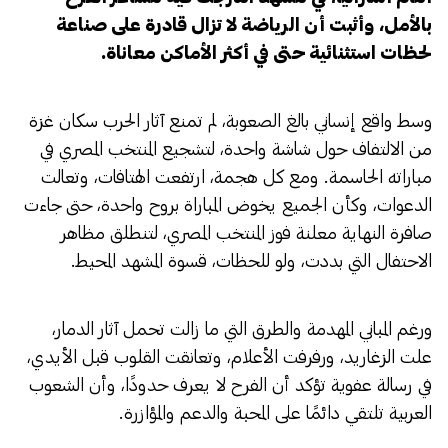
بالأمل، وأثبت أن الرياضة لا تزال قادرة على صناعة
لحظات استثنائية حتى في أكثر الأماكن معاناة.
وسط واقع إنساني بالغ الصعوبة، لم تمنع آثار الحرب سكان غزة
من الالتفاف حول شاشة واحدة، لتشجيع المنتخب المصري في
مباراته الحاسمة. ومع كل هجمة، ارتفعت الهتافات، وتعالت
الدعوات، وكأن الجميع يخوض المباراة بروح واحدة، حتى جاءت
صافرة النهاية معلنة فوز المنتخب المصري، لتنطلق مظاهر
الاحتفال التي بددت، ولو للحظات، قسوة المشهد المحيط.
ورغم المباني المهدمة والطرق التي ما زالت تحمل آثار الدمار،
علت الزغاريد، ورفرفت الأعلام، وتعانقت القلوب قبل الأيدي،
في رسالة عفوية تؤكد أن الفرح لا يعرف حدودًا، وأن الشعوب
العربية تلتقي دائمًا على المحبة والدعم والمؤازرة.