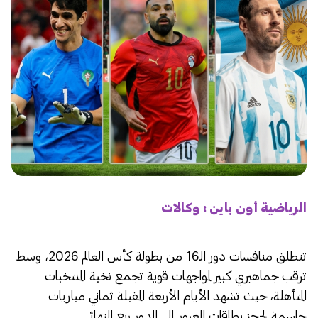
الرياضية أون باين : وكالات
تنطلق منافسات دور الـ16 من بطولة كأس العالم 2026، وسط
ترقب جماهيري كبير لمواجهات قوية تجمع نخبة المنتخبات
المتأهلة، حيث تشهد الأيام الأربعة المقبلة ثماني مباريات
حاسمة لحجز بطاقات العبور إلى الدور ربع النهائي.