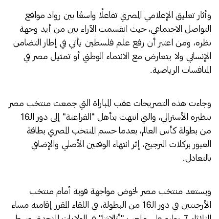
وأثار تعليق الإعلامي المصري تفاعلًا واسعًا بين رواد مواقع
التواصل الاجتماعي، حيث انقسمت الآراء بين من أيد وجهة
نظره، ومن اعتبر أن رفع علم فلسطين يأتي في إطار التضامن
الإنساني ولا يتعارض مع الانتماء الوطني أو تمثيل مصر في
المنافسات الرياضية.
وجاءت هذه التصريحات عقب المباراة التي جمعت منتخب مصر
بنظيره الأسترالي، والتي انتهت بتأهل "الفراعنة" إلى دور الـ16
من بطولة كأس العالم، بعدما حسم المنتخب المصري بطاقة
العبور بركلات الترجيح، إثر انتهاء الوقتين الأصلي والإضافي
بالتعادل.
ويستعد منتخب مصر لخوض مواجهة قوية أمام منتخب
الأرجنتين في دور الـ16 من البطولة، في اللقاء المقرر إقامته مساء
الثلاثاء 7 يوليو على ملعب "أتالانتا" في الولايات المتحدة، وسط