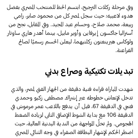
​وفي مرحلة ركلات الترجيح، ابتسم الحظ للمنتخب المصري بفضل
هدوء لاعبيه؛ حيث سجل لمصر كل من محمود صابر، رامي
ربيعة، محمد صلاح، وحسام عبد المجيد. وفي المقابل، نجح من
أستراليا جاكسون إيرفاين وأوير مابيل، بينما أهدر هاري ساوتار
ولوكاس هيرينغتون ركلتيهما، ليعلن الحسم رسميًا لصالح
الفراعنة.
​تبديلات تكتيكية وصراع بدني
​شهدت المباراة قراءة فنية دقيقة من الجهاز الفني لمصر، والذي
تدخل لإنعاش خطوطه عبر إشراك مصطفى زكيو وحمدي
فتحي في الدقيقة 67، قبل أن يدفع باللاعب عمر مرموش في
الدقيقة 106 مع بداية الشوط الإضافي الثاني لزيادة الضغط
الهجومي. ولم تخلُ المواجهة من الندية البدنية العالية، حيث
اضطر الحكم لإشهار البطاقة الصفراء في وجه الثنائي المصري