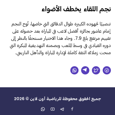
​نجم اللقاء يخطف الأضواء
​تنصيبًا لجهوده الكبيرة طوال الدقائق التي خاضها، تُوج النجم
إمام عاشور بجائزة أفضل لاعب في المباراة بعد حصوله على
تقييم مرتفع بلغ 7.9. وجاء هذا الاختيار مستحقًا بالنظر إلى
دوره القيادي في وسط الملعب وبصمته التهديفية المبكرة التي
منحت زملائه الثقة كاملة لإدارة المباراة والتأهل التاريخي.
جميع الحقوق محفوظة للرياضية أون لاين © 2026