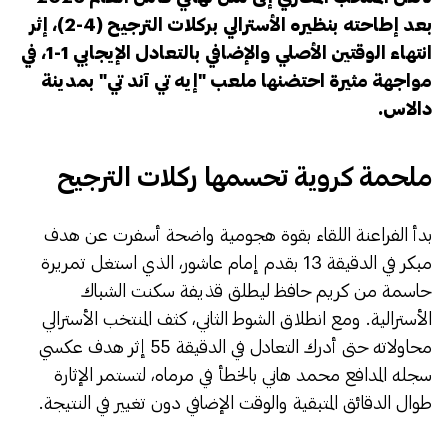
بعد إطاحته بنظيره الأسترالي بركلات الترجيح (4-2)، إثر
انتهاء الوقتين الأصلي والإضافي بالتعادل الإيجابي 1-1، في
مواجهة مثيرة احتضنها ملعب "إيه تي آند تي" بمدينة
دالاس.
​ملحمة كروية تحسمها ركلات الترجيح
​بدأ الفراعنة اللقاء بقوة هجومية واضحة أسفرت عن هدف
مبكر في الدقيقة 13 بقدم إمام عاشور، الذي استغل تمريرة
حاسمة من كريم حافظ ليطلق قذيفة سكنت الشباك
الأسترالية. ومع انطلاق الشوط الثاني، كثف المنتخب الأسترالي
محاولاته حتى أدرك التعادل في الدقيقة 55 إثر هدف عكسي
سجله المدافع محمد هاني بالخطأ في مرماه، لتستمر الإثارة
طوال الدقائق المتبقية والوقت الإضافي دون تغيير في النتيجة.