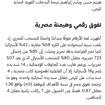
هيثم حسن وياسر إبراهيم نتيجة التدخلات القوية لحماية
المرمى.
​تفوق رقمي وهيمنة مصرية
​أظهرت لغة الأرقام تفوقًا ميدانيًا واضحًا للمنتخب المصري، إذ
بلغت نسبة استحواذه على الكرة 58% مقارنة بـ 42% لأستراليا.
كما تميز الفراعنة بدقة تمرير وصلت إلى 85% من إجمالي
723 تمريرة، مقابل 80% للمنتخب الأسترالي الذي نفذ 507
تمريرات. ورغم تقارب عدد المحاولات الإجمالية بـ 14 تسديدة
لمصر و16 لأستراليا، إلا أن الفاعلية الهجومية كانت مصرية بـ 4
تسديدات على المرمى مقابل تسديدة أسترالية واحدة، وهو ما
ترجمه تفوق مصر في نسبة الأهداف المتوقعة (xG) بواقع 1.36
مقابل 0.87، فضلًا عن الحصول على 7 ركلات ركنية مقابل 4
للمنافس.