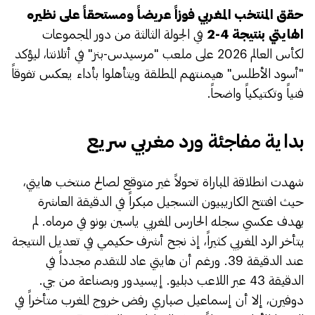
حقق المنتخب المغربي فوزاً عريضاً ومستحقاً على نظيره
الهايتي بنتيجة 4-2
في الجولة الثالثة من دور المجموعات
لكأس العالم 2026 على ملعب "مرسيدس-بنز" في أتلانتا، ليؤكد
"أسود الأطلس" هيمنتهم المطلقة ويتأهلوا بأداء يعكس تفوقاً
فنياً وتكتيكياً واضحاً.
​بداية مفاجئة ورد مغربي سريع
​شهدت انطلاقة المباراة تحولاً غير متوقع لصالح منتخب هايتي،
حيث افتتح الكاريبيون التسجيل مبكراً في الدقيقة العاشرة
بهدف عكسي سجله الحارس المغربي ياسين بونو في مرماه. لم
يتأخر الرد المغربي كثيراً، إذ نجح أشرف حكيمي في تعديل النتيجة
عند الدقيقة 39. ورغم أن هايتي عاد للتقدم مجدداً في
الدقيقة 43 عبر اللاعب دبليو. إيسيدور وبصناعة من جي.
دوفيرن، إلا أن إسماعيل صباري رفض خروج المغرب متأخراً في