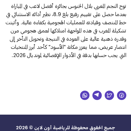
​توج النجم المغربي بلال الخنوس بجائزة أفضل لاعب في المباراة
بعدما حصل على تقييم رفيع بلغ 8.9، نظير أدائه الاستثنائي في
خط المنتصف وقيادته للعمليات الهجومية بكفاءة عالية. وأثبتت
تشكيلة المغرب في هذه المواجهة امتلاكها لعمق هجومي مرن
وقدرة ذهنية عالية على العودة في النتيجة وتحويل التأخر إلى
انتصار عريض، مما يعزز مكانة "الأسود" كأحد أبرز المنتخبات
التي يجب حسابها بدقة في الأدوار الإقصائية لمونديال 2026.
جميع الحقوق محفوظة للرياضية أون لاين © 2026