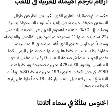
​أرقام تترجم الهيمنة المغربية في الملعب
​عكست الإحصائيات الفارق الفني الكبير بين الطرفين طوال
التسعين دقيقة، حيث فرض المغرب أسلوب الاستحواذ بنسبة
وصلت إلى 70%. واعتمد الهجوم المغربي على الضغط المتواصل
بـ22 تسديدة، منها 11 تسديدة مباشرة بين القائمين والعارضة،
وسط تألق حارس هايتي الذي أنقذ مرماه في 8 مناسبات،
مقارنة بـ5 تسديدات فقط لهايتي منها واحدة على المرمى. كما
تفوق المغرب تماماً في صناعة اللعب بـ9 ركنيات مقابل لا شيء
للمنافس، وتدوير الكرة بـ478 تمريرة صحيحة وبدقة بلغت
89%، في حين اكتفت هايتي بـ193 تمريرة بدقة 80%، ولجأت
للاندفاع البدني لتعطيل اللعب بارتكاب 18 خطأ نالوا على إثرها
3 بطاقات صفراء.
​الخنوس يتلألأ في سماء أتلانتا