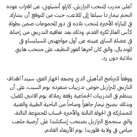
أعلن مدرب المنتخب البرازيلي، كارلو أنشيلوتي، عن اقتراب عودة
النجم نيمار دا سيلفا إلى الملاعب، حيث من المتوقع أن يشارك
في المباراة الأخيرة لمنتخب بلاده في دور المجموعات ضمن بطولة
كأس العالم لكرة القدم، وذلك بعد تعافيه التدريجي من إصابة
في عضلة الساق غيبته عن أول مواجهتين للسيليساو في
المونديال، والتي كان آخرها الفوز النظيف على منتخب هايتي
بثلاثية دون رد.
​ووفقاً للبرنامج التأهيلي الذي وضعه الجهاز الفني، سيبدأ الهداف
التاريخي للبرازيل خوض تدريبات منفردة يوم السبت، على أن
ينتظم في التدريبات الجماعية رفقة زملائه يوم الاثنين المقبل،
وبذلك يصبح نيمار جاهزاً ومتاحاً من الناحية الطبية والفنية
للمشاركة في الجولة الثالثة والأخيرة لحساب المجموعة الثالثة،
والتي ستجمع البرازيل بمنتخب إسكتلندا على أرضية ملعب
ميامي في ولاية فلوريدا يوم الأربعاء القادم.