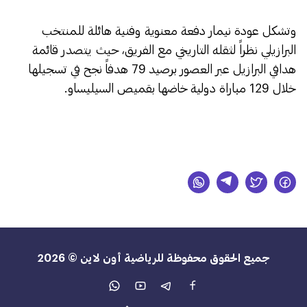
​وتشكل عودة نيمار دفعة معنوية وفنية هائلة للمنتخب
البرازيلي نظراً لثقله التاريخي مع الفريق، حيث يتصدر قائمة
هدافي البرازيل عبر العصور برصيد 79 هدفاً نجح في تسجيلها
خلال 129 مباراة دولية خاضها بقميص السيليساو.
جميع الحقوق محفوظة للرياضية أون لاين © 2026