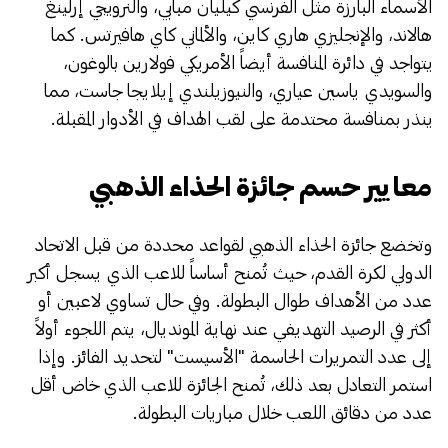
الأسماء البارزة مثل الفرنسي كيليان مبابي، والنرويجي إرلينغ
هالاند، والإنجليزي هاري كاين، والألماني كاي هافيرتس. كما
يتواجد في دائرة المنافسة أيضاً الأمريكي فولارين بالوغون،
والسويدي ياسين عياري، والنيوزيلندي إيلايجا جاست، مما
ينذر بمنافسة محتدمة على لقب الهداف في الأدوار المقبلة.
معايير حسم جائزة الحذاء الذهبي
​وتخضع جائزة الحذاء الذهبي لقواعد محددة من قبل الاتحاد
الدولي لكرة القدم، حيث تُمنح أساساً للاعب الذي يسجل أكبر
عدد من الأهداف طوال البطولة. وفي حال تساوي لاعبين أو
أكثر في الرصيد التهديفي عند نهاية المونديال، يتم اللجوء أولاً
إلى عدد التمريرات الحاسمة "الأسيست" لتحديد الفائز. وإذا
استمر التعادل بعد ذلك، تُمنح الجائزة للاعب الذي خاض أقل
عدد من دقائق اللعب خلال مباريات البطولة.