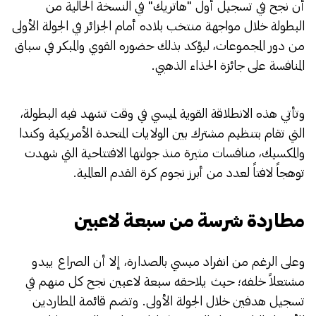
أن نجح في تسجيل أول "هاتريك" في النسخة الحالية من
البطولة خلال مواجهة منتخب بلاده أمام الجزائر في الجولة الأولى
من دور المجموعات، ليؤكد بذلك حضوره القوي والمبكر في سباق
المنافسة على جائزة الحذاء الذهبي.
​وتأتي هذه الانطلاقة القوية لميسي في وقت تشهد فيه البطولة،
التي تقام بتنظيم مشترك بين الولايات المتحدة الأمريكية وكندا
والمكسيك، منافسات مثيرة منذ جولتها الافتتاحية التي شهدت
توهجاً لافتاً لعدد من أبرز نجوم كرة القدم العالمية.
مطاردة شرسة من سبعة لاعبين
​وعلى الرغم من انفراد ميسي بالصدارة، إلا أن الصراع يبدو
مشتعلاً خلفه؛ حيث يلاحقه سبعة لاعبين نجح كل منهم في
تسجيل هدفين خلال الجولة الأولى. وتضم قائمة المطاردين