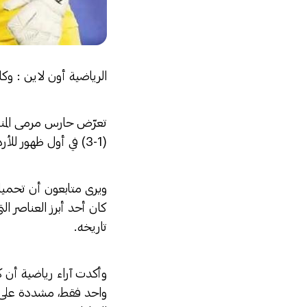
الرياضية أون لاين : وكا
تعرّض حارس مرمى المنتخ
(1-3) في أول ظهور للأردن بتاريخ نهائيات كأس العالم 2026، في هجوم اعتبره كثيرون مبالغاً فيه وغير منصف.
ويرى متابعون أن تحميل 
كان أحد أبرز العناصر الت
تاريخه.
وأكدت آراء رياضية أن ك
واحد فقط، مشددة على ض