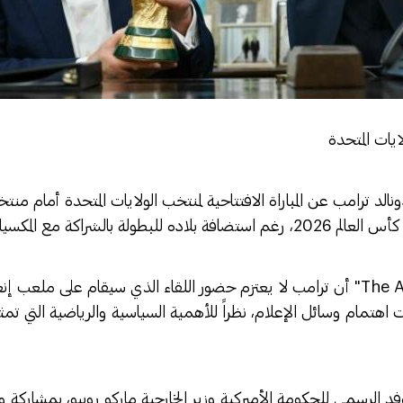
ايات المتحدة
الد ترامب عن المباراة الافتتاحية لمنتخب الولايات المتحدة أمام منتخ
لة بالشراكة مع المكسيك وكندا.
وذكرت شبكة "The Athletic" أن ترامب لا يعتزم حضور اللقاء الذي سيقام على ملعب
ت اهتمام وسائل الإعلام، نظراً للأهمية السياسية والرياضية التي تمثلها
فد الرسمي للحكومة الأميركية وزير الخارجية ماركو روبيو، بمشاركة و