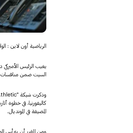
الرياضية أون لاين : الول
يغيب الرئيس الأميركي دون
السبت ضمن منافسات كأس العالم 2026، رغم استضافة بلاده للبطو
كاليفورنيا، في خطوة أثار
المضيفة في المونديال.
ومن المقرر أن يترأس الو