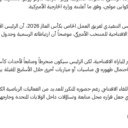
واين مولين، وفق ما أعلنته وزارة الخارجية الأميركية.
وأكد أندرو جولياني، الرئيس التنفيذي لفريق 
ة الافتتاحية للمنتخب الأميركي، موضحاً أن ارتباطاته الرسمية وجدول أ
المباراة الافتتاحية، لكن الرئيس سيكون منخرطاً ومتابعاً لأحداث كأس
 احتمال ظهوره في مناسبات أو مباريات أخرى خلال الأسابيع المقبلة يبق
قاء الافتتاحي رغم حضوره المتكرر للعديد من الفعاليات الرياضية الك
ذي جعل قراره محل متابعة وتساؤلات داخل الولايات المتحدة وخارجها