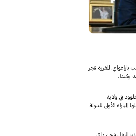
ب باراغواي، المقررة فجر
 إنغلوود في ولاية
 المباراة الأولى للدولة
زير النقل شون دافي