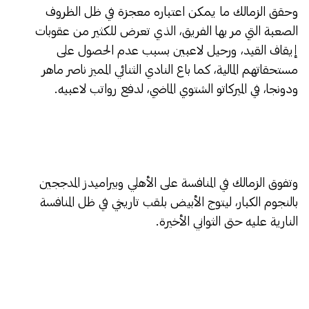
وحقق الزمالك ما يمكن اعتباره معجزة في ظل الظروف
الصعبة التي مر بها الفريق، الذي تعرض للكثير من عقوبات
إيقاف القيد، ورحيل لاعبين بسبب عدم الحصول على
مستحقاتهم المالية، كما باع النادي الثنائي المميز ناصر ماهر
ودونجا، في الميركاتو الشتوي الماضي، لدفع رواتب لاعبيه.
وتفوق الزمالك في المنافسة على الأهلي وبيراميدز المدججين
بالنجوم الكبار، ليتوج الأبيض بلقب تاريخي في ظل المنافسة
النارية عليه حتى الثواني الأخيرة.