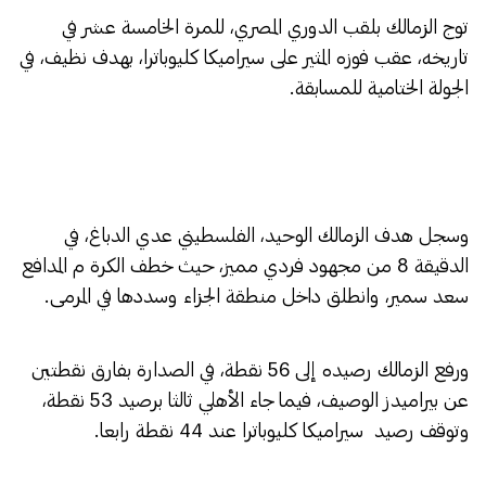
توج الزمالك بلقب الدوري المصري، للمرة الخامسة عشر في
تاريخه، عقب فوزه المثير على سيراميكا كليوباترا، بهدف نظيف، في
الجولة الختامية للمسابقة.
وسجل هدف الزمالك الوحيد، الفلسطيني عدي الدباغ، في
الدقيقة 8 من مجهود فردي مميز، حيث خطف الكرة م المدافع
سعد سمير، وانطلق داخل منطقة الجزاء وسددها في المرمى.
ورفع الزمالك رصيده إلى 56 نقطة، في الصدارة بفارق نقطتين
عن بيراميدز الوصيف، فيما جاء الأهلي ثالثا برصيد 53 نقطة،
وتوقف رصيد سيراميكا كليوباترا عند 44 نقطة رابعا.