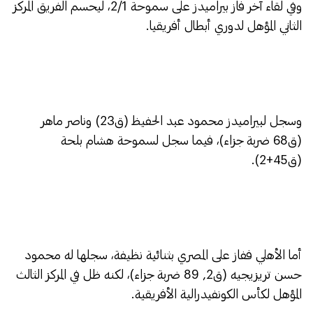
وفي لقاء آخر فاز بيراميدز على سموحة 2/1، ليحسم الفريق المركز
الثاني المؤهل لدوري أبطال أفريقيا.
وسجل لبيراميدز محمود عبد الحفيظ (ق23) وناصر ماهر
(ق68 ضربة جزاء)، فيما سجل لسموحة هشام بلحة
(ق45+2).
أما الأهلي ففاز على المصري بثنائية نظيفة، سجلها له محمود
حسن تريزيجيه (ق2, 89 ضربة جزاء)، لكنه ظل في المركز الثالث
المؤهل لكأس الكونفيدرالية الأفريقية.