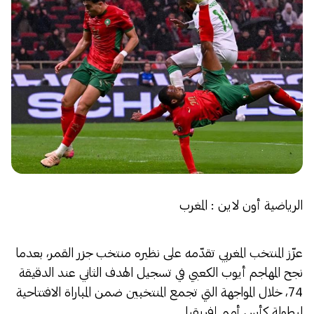
الرياضية أون لاين : المغرب
عزّز المنتخب المغربي تقدّمه على نظيره منتخب جزر القمر، بعدما
نجح المهاجم أيوب الكعبي في تسجيل الهدف الثاني عند الدقيقة
74، خلال المواجهة التي تجمع المنتخبين ضمن المباراة الافتتاحية
لبطولة كأس أمم إفريقيا.