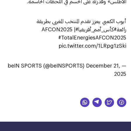
الأطلس» وقدرته على الحسم في اللحظات الحاسمة.
أيوب الكعبي يعزز تقدم المنتخب المغربي بطريقة
رائعة
#كأس_أمم_أفريقيا
#AFCON2025
|
#TotalEnergiesAFCON2025
pic.twitter.com/1LRpg1zSki
December 21,
— beIN SPORTS (@beINSPORTS)
2025