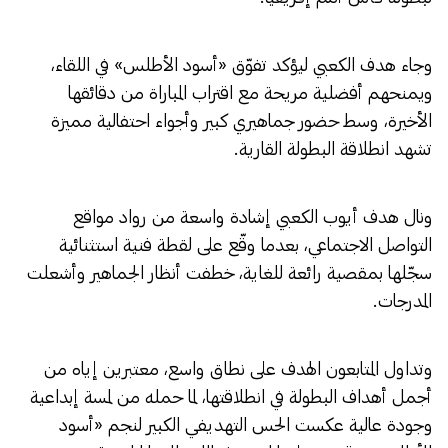
وجاء هدف الكعبي ليؤكد تفوّق «أسود الأطلس» في اللقاء،
ويمنحهم أفضلية مريحة مع اقتراب المباراة من دقائقها
الأخيرة، وسط حضور جماهيري كبير وأجواء احتفالية مميزة
تشهد انطلاقة البطولة القارية.
ونال هدف أيوب الكعبي إشادة واسعة من رواد مواقع
التواصل الاجتماعي، بعدما وقّع على لقطة فنية استثنائية
سجّلها بمقصية رائعة للغاية، خطفت أنظار الجماهير وأشعلت
المدرجات.
وتداول المتابعون الهدف على نطاق واسع، معتبرين إياه من
أجمل أهداف البطولة في انطلاقتها، لما حمله من لمسة إبداعية
وجودة عالية عكست الحس التهديفي الكبير لنجم «أسود