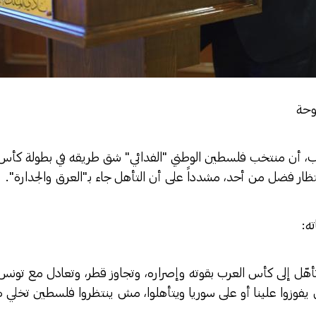
وحة
وب، أن منتخب فلسطين الوطني "الفدائي" شق طريقه في بطولة كأس
نتظار فضل من أحد، مشدداً على أن التأهل جاء بـ"العرق والجدارة".
ه:
 وتأهّل إلى كأس العرب بقوته وإصراره، وتجاوز قطر، وتعادل مع تون
يفوزوا علينا أو على سوريا ويتأهلوا، مش ينتظروا فلسطين تخلي له