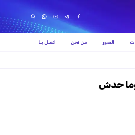
ات
الصور
من نحن
اتصل بنا
 وما حدش