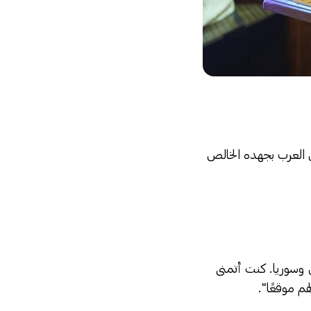
 العرب بجهده الخالص
س وسوريا. كنت أتمنى
م موقعًا".