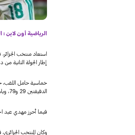
الرياضية أون لاين : 
إطار الجولة الثانية من 
الدقيقتين 29 و79، وياسين بنزينة في الدقيقة (45+7) من ركلة جزاء.
فيما أحرز مهدي عبد الجب
وكان المنتخب الجزائري،