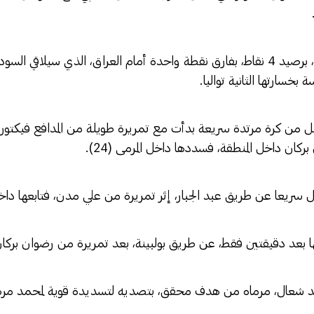
وانتزعت الجزائر، الصدارة، برصيد 4 نقاط، بفارق نقطة واحدة أمام العراق، الذي سي
 بخسارتها الثانية تواليا.
يل من كرة مرتدة سريعة بدأت مع تمريرة طويلة من المدافع فيكتور 
كان داخل المنطقة، فسددها داخل المرمى (24).
سريعا عن طريق عبد الجبار، إثر تمريرة من علي مدن، فتابعها داخل المر
 بعد دقيقتين فقط، عن طريق بولبينة، بعد تمريرة من رضوان بركان (29
ريد شعال، مرماه من هدف محقق، بتصديه لتسديدة قوية لمحمد مره