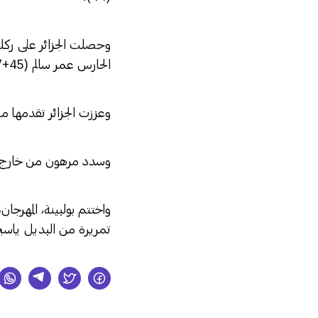
وحصلت الجزائر على ركلة 
الحارس عمر سالم (45+7).
وعززت الجزائر تقدمها مطل
وسدد مرهون من خارج المن
واختتم بولبينة، المهرجا
تمريرة من البديل ياسين ب