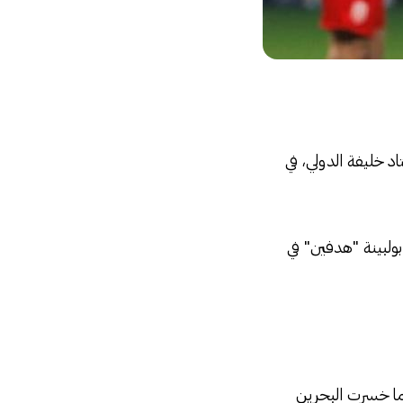
 مساء اليوم السبت، على ستاد خليفة الدولي، في
رضوان بركان "هدفين" في الدقيقتين 24 و48، وعادل بولبينة "هدفين" في
يما خسرت البحرين