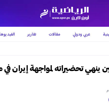
نية
عربي ودولي
مقالات
تقارير
الفيديوه
ن ينهي تحضيراته لمواجهة إيران في مب