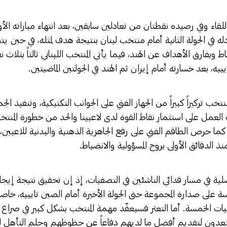
للقاء وفي رصيده نقطتان من تعادلين سابقين، بعد انتهاء مباراته الأو
له في الجولة الثانية أمام منتخب لبنان بنتيجة هدف لمثله، في حين يتص
ط وبفارق الأهداف عن الهند، فيما يأتي المنتخب اللبناني ثالثاً بثلاث 
يه، بعد خسارته أمام إيران ثم الهند في الجولتين الماضيتين.
نتخب تركيزاً كبيراً من الجهاز الفني على الجوانب التكتيكية، وتنفيذ ال
انب العمل على استثمار نقاط القوة لدى لاعبينا والحد من خطورة المنتخ
 كما حرص الطاقم الفني على رفع الجاهزية الذهنية والبدنية للاعبين،
نذ الدقائق الأولى بروح المسؤولية والانضباط.
صلية في مسار فدائي الناشئين في التصفيات، إذ إن تحقيق نتيجة إيجاب
ة على صدارة المجموعة حتى الجولة الأخيرة أمام الصين تايبيه، خاصة
خبات الخمسة. أما التعثر فسيعقّد مهمة المنتخب بشكل كبير في صراع 
تعدون لتقديم أفضل ما لديهم دفاعاً عن حظوظهم وحلم التأهل للب