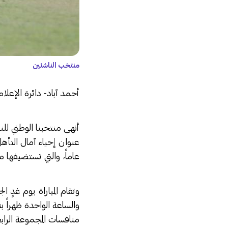
منتخب الناشئين
أحمد آباد- دائرة الإعلام 
‎أنهى منتخبنا الوطني لل
عاماً، والتي تستضيفها م
والساعة الواحدة ظهراً 
منافسات المجموعة الرا