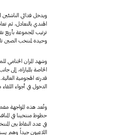
‎ويدخل فدائي الناشئين ا
الهندي بالتعادل، ثم تعاد
ترتيب المجموعة بأربع نقا
وحيدة لمنتخب الصين تايب
‎وشهد المران الختامي للم
الخاصة بالمباراة، إلى ج
قدرته الهجومية العالية.
الدخول في أجواء اللقاء م
‎وتُعد هذه المواجهة مف
حظوظ منتخبنا في المنافس
في عدد النقاط بين المنت
اللاعبون جيداً وهم يس