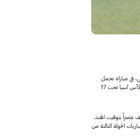
ني، في مباراة تحمل
عنوان إحياء آمال التأهل ضمن منافسات المجموعة الرابعة من التصفيات الآسيوية المؤهلة لكأس آسيا تحت 17
 ٢٠٢٥ عند الساعة الرابعة والنصف عصراً بتوقيت الهند،
يات الجولة الثالثة من