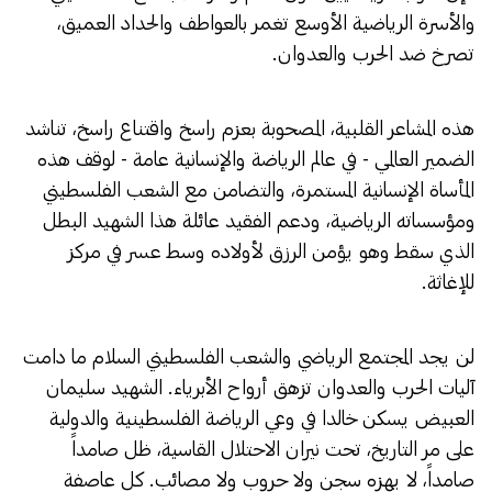
والأسرة الرياضية الأوسع تغمر بالعواطف والحداد العميق،
تصرخ ضد الحرب والعدوان.
هذه المشاعر القلبية، المصحوبة بعزم راسخ واقتناع راسخ، تناشد
الضمير العالمي - في عالم الرياضة والإنسانية عامة - لوقف هذه
المأساة الإنسانية المستمرة، والتضامن مع الشعب الفلسطيني
ومؤسساته الرياضية، ودعم الفقيد عائلة هذا الشهيد البطل
الذي سقط وهو يؤمن الرزق لأولاده وسط عسر في مركز
للإغاثة.
لن يجد المجتمع الرياضي والشعب الفلسطيني السلام ما دامت
آليات الحرب والعدوان تزهق أرواح الأبرياء. الشهيد سليمان
العبيض يسكن خالدا في وعي الرياضة الفلسطينية والدولية
على مر التاريخ، تحت نيران الاحتلال القاسية، ظل صامداً
صامداً، لا يهزه سجن ولا حروب ولا مصائب. كل عاصفة