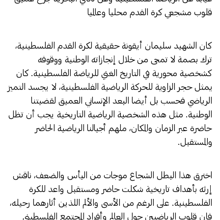
قلوب مشجعي كرة القدم محليا وعالميا
كان الشهيد سليمان أيقونة حقيقية لكرة القدم الفلسطينية،
ترك بصمة لا تمحى من خلال إنجازاته الوطنية ووقوفه
كشخصية محورية في التاريخ الغني للرياضة الفلسطينية. كان
يمثل حجر الزاوية للحركة الرياضية الفلسطينية، لا يجسد التميز
الرياضي فحسب بل أيضا البعد الإنساني العميق لقضيتنا
الوطنية. مثل هذه الشخصية الرياضية التاريخية يجب أن تظل
حاضرة عبر الزمان والمكان، ملهم أجيالنا الرياضية الحاضر
والمستقبل.
اخترق هذا البطل الشجاع موجات من اليأس والضعف، ناقش
إرثه بأهداف تاريخية شكلت حاضر ومستقبل واعد للكرة
الفلسطينية. على الرغم من الأسى والألم اللذين أثارهما رحيله،
فإن قلوب الرياضيين حول العالم وأفراد المجتمع الفلسطيني