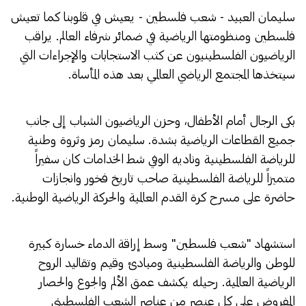
سليمان العبيد - شعب فلسطين - يعيش في قلوبنا كما تعيش
فلسطين ومنظومتها الرياضية في ضمائر شرفاء العالم. يراقب
الرياضيون الفلسطينيون عن كثب الاستجابات والإجراءات التي
سيتخذها المجتمع الرياضي العالمي بعد هذه المأساة.
بكى الرجال أمام الأطفال، وحزن الرياضيون الشباب إلى جانب
جميع القطاعات الرياضية بشدة. سليمان رمز وثروة وطنية
للرياضة الفلسطينية وناديه الوفي شط الخدامات كان سفيراً
متميزاً للرياضة الفلسطينية صاحب تاريخ فخور وانجازات
حاضرة على مسرح كرة القدم العالمية والحركة الرياضية الوطنية.
استشهاد "شعب فلسطين" وسط إراقة الدماء خسارة كبيرة
للوطن والرياضة الفلسطينية ومبادئ وقيم وتقاليد الروح
الرياضية العالمية. رحيله يكشف عمق الألم والجوع والحصار
المفروض على كل عنصر من عناصر الشعب الفلسطيني