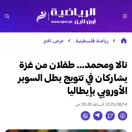
رياضة فلسطينية
عرض الخبر
تالا ومحمد… طفلان من غزة
يشاركان في تتويج بطل السوبر
الأوروبي بإيطاليا
2025/08/14 الساعة 05:35 ص