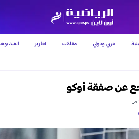
نية
عربي ودولي
مقالات
تقارير
الفيديوه
جع عن صفقة أوكو‎