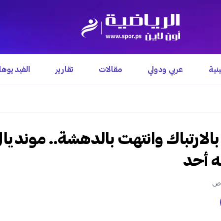
نية
عربي ودولي
مقالات
تقارير
الفيديوه
الارتباك وانتهت بالدهشة.. مونديال
ه أحد