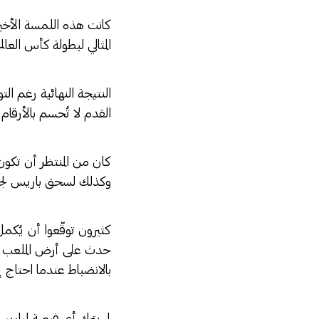
كانت هذه اللمسة الأخير
المثالي لبطولة كأس العال
النتيجة النهائية رغم ال
القدم لا تُحسم بالأرقام 
كان من المنتظر أن تكون 
وكذلك لسحق باريس لجميع
كثيرون توقّعوا أن يُكم
حدث على أرض الملعب كا
بالانضباط عندما احتاج إ
لم يترك أي فرصة لباريس