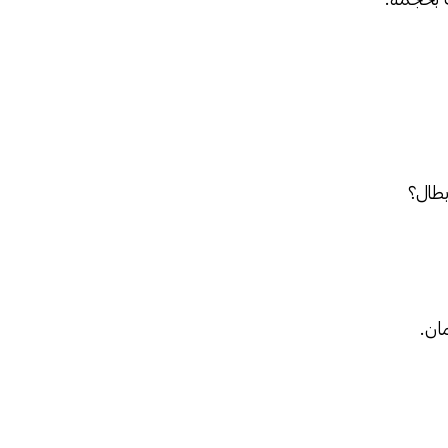
بطال؟
ان.