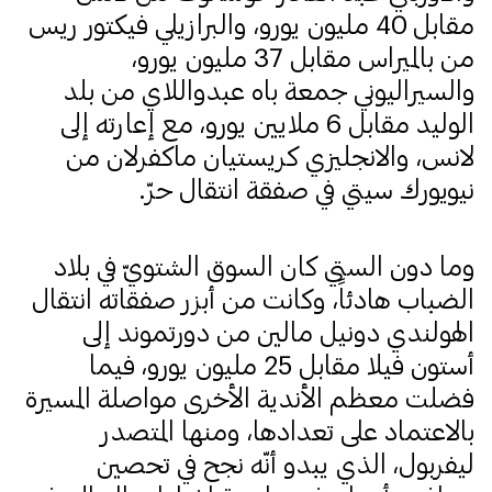
مقابل 40 مليون يورو، والبرازيلي فيكتور ريس
من بالميراس مقابل 37 مليون يورو،
والسيراليوني جمعة باه عبدواللاي من بلد
الوليد مقابل 6 ملايين يورو، مع إعارته إلى
لانس، والانجليزي كريستيان ماكفرلان من
نيويورك سيتي في صفقة انتقال حرّ.
وما دون الستي كان السوق الشتويّ في بلاد
الضباب هادئاً، وكانت من أبزر صفقاته انتقال
الهولندي دونيل مالين من دورتموند إلى
أستون فيلا مقابل 25 مليون يورو، فيما
فضلت معظم الأندية الأخرى مواصلة المسيرة
بالاعتماد على تعدادها، ومنها المتصدر
ليفربول، الذي يبدو أنّه نجح في تحصين