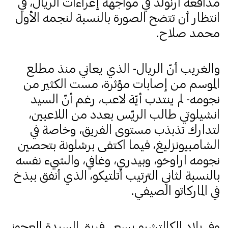
مدافعه أرنولد في مواجهة إغراءات الريال، في
انتظار أن تتضح الصورة بالنسبة لنجمه الأول
محمد صلاح.
والغريب أنّ الريال- الذي يعاني منذ مطلع
الموسم من إصابات مؤثرة، مست الكثير من
نجومه- لم ينتدب أيّة لاعب، رغم أنّ السيد
انشيلوتي طالب الريّس بعدد من اللاعبين،
لتدارك تذبذب مستوى الفريق، وخاصة في
الشامبيونزليغ، فيما اكتفى برشلونة بتحصين
نجومه اراوخو، وبيدري، وغافي، والشيء نفسه
بالنسبة لثاني الترتيب أتلتيكو، الذي أنفق ببذخ
في الماركاتو الصيفي.
وفي بلاد الكالتشيو يسعى فريق السيدة العجوز