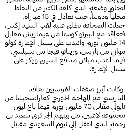
لتجاوز وضعه، الذي كلفه الكثير من النقاط
محلياً ودولياً، حيث تعادل في 15 مباراة،
جعلت الصحافة تطلق عليه لقب السيد إكس،
فتعاقد مع البيرتو كوستا من غيماريش مقابل
14 مليون يورو، وانتدب على سبيل الإعارة كولو
مواني من باريس، وريناتو فيجا من تشيلسي،
فيما انتدب ميلان مدافع السيتي ووكر على
سبيل الإعارة.
وكانت أبرز صفقات الفرنسيين تعاقد
الباريسي مع المهاجم الجورجي كفاراتسخيليا من
نابولي مقابل 70 مليون يورو، فيما باع ليون
مجموعة لاعبين، من بينهم الجزائري سعيد بن
رحمة، الذي انتقل إلى نيوم السعودي مقابل