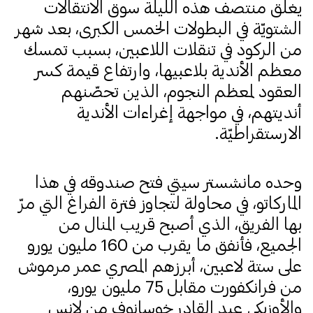
يغلق منتصف هذه الليلة سوق الانتقالات
الشتويّة في البطولات الخمس الكبرى، بعد شهر
من الركود في تنقلات اللاعبين، بسبب تمسك
معظم الأندية بلاعبيها، وارتفاع قيمة كسر
العقود لمعظم النجوم، الذين تحصّنهم
أنديتهم، في مواجهة إغراءات الأندية
الارستقراطيّة.
وحده مانشستر سيتي فتح صندوقه في هذا
الماركاتو، في محاولة لتجاوز فترة الفراغ التي مرّ
بها الفريق، الذي أصبح قريب المنال من
الجميع، فأنفق ما يقرب من 160 مليون يورو
على ستة لاعبين، أبرزهم المصري عمر مرموش
من فرانكفورت مقابل 75 مليون يورو،
والأوزبكي عبد القادر خوسانوف من لانس