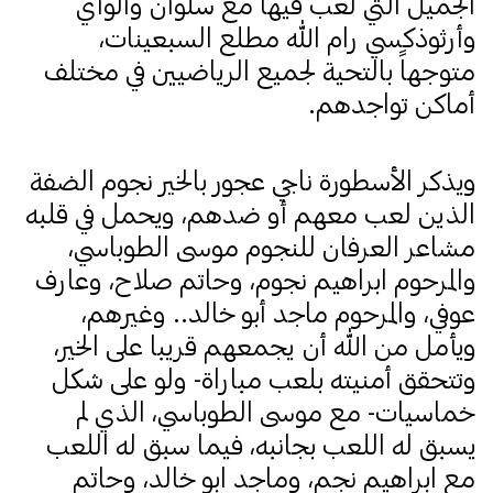
الجميل التي لعب فيها مع سلوان والواي
وأرثوذكسي رام الله مطلع السبعينات،
متوجهاً بالتحية لجميع الرياضيين في مختلف
أماكن تواجدهم.
ويذكر الأسطورة ناجي عجور بالخير نجوم الضفة
الذين لعب معهم أو ضدهم، ويحمل في قلبه
مشاعر العرفان للنجوم موسى الطوباسي،
والمرحوم ابراهيم نجوم، وحاتم صلاح، وعارف
عوفي، والمرحوم ماجد أبو خالد.. وغيرهم،
ويأمل من الله أن يجمعهم قريبا على الخير،
وتتحقق أمنيته بلعب مباراة- ولو على شكل
خماسيات- مع موسى الطوباسي، الذي لم
يسبق له اللعب بجانبه، فيما سبق له اللعب
مع ابراهيم نجم، وماجد ابو خالد، وحاتم