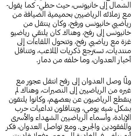
الشمال إلى خانيونس، حيث حظي- كما يقول-
مع زملائه الرياضيين بحميمية الضيافة من
رياضيي خانيونس ورفح، وكان ينتقل من
خانيونس إلى رفح، وهناك كان يلتقي رياضيو
غزة مع رياضيي رفح، وتتحول اللقاءات إلى
منتديات، تسترجع ذكريات الملاعب، وتتناقل
أخبار العدوان، وما خلفه من دمار.
ولمّا وصل العدوان إلى رفح انتقل عجور مع
غيره من الرياضيين إلى النصيرات، وهناك لم
ينقطع الرياضيون عن بعضهم، وكانوا يلتقون
بشكل شبه يومي، ويتناقلون تداعيات حرب
الإبادة، وأسماء الرياضيين الشهداء والأسرى
والمفقودين والجرحى.
ومع تواصل العدوان، فكر
أبو رياض في المغادرة إلى مصر، وفعلا غادرت