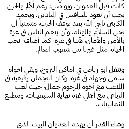
كانت قبل العدوان، ويواصل: رغم الألم والحزن
بجب أن نعود للتنافس في الميادين.
ويحمد
الكابتن ناجي الله بعد توقف الحرب، متمنياً أن
يحل السلام والوئام، وأن ينعم الناس في غزة
بالأمن والأمان، لأننا في غزة- كما أضاف- نحب
الحياة، مثل غيرنا من شعوب العالم.
وتنقل أبو رياض في أماكن النزوح، وبقي أخواه
سامي وجهاد في غزة، وكان النجمان رفيقيه في
الملاعب مع أخوه المرحوم جمال، حيث لعب
الرباعي مع أهلي غزة نهاية السبعينات، ومطلع
الثمانينات.
وشاء القدر أن يهدم العدوان البيت الذي