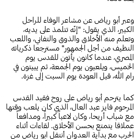
وعبر أبو رياض عن مشاعر الوفاء للراحل
الكبير، الذي يقول: "إنّه تتلمذ على يديه،
وتعلم منه الأخلاق والذوق والتفاني، واللعب
النظيف من أجل الجمهور" مسترجعا ذكرياته
المصري، عندما كانون يأتون للقدس يوم
الخميس، ويلعبون يوم الجمعة، ثم يبيتون في
رام الله، قبل العودة يوم السبت إلى غزة.
كما يترحم أبو رياض على روح فقيد القدس
المرحوم فايز عبد العال، الذي كان يلعب وقتها
مع شباب أريحا، وكان لاعباً كبيراً، ومدافعاً
عملاقا يتمتع بحسن الأخلاق.
لقاءات أثناء
الحرب
مع بداية العدوان أنتقل ابو رياض من