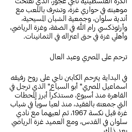
الكرة الفلسطينية ناجي عجور، الذي تفتحت
موهبته في حواري غزة، وتشرف باللعب مع
أندية سلوان، وجمعية الشبان المسيحية،
وأرثوذكسي رام الله في الضفة، وغزة الرياضي،
وأهلي غزة في حتى اعتزاله في الثمانينات.
ترحم على المصري وعبد العال
في البداية يترحم الكابتن ناجي على روح رفيقه
اسماعيل المصري" أبو السباع" الذي ترجل في
القاهرة منذ أسبوع، مستذكراً أبرز المحطات
التي جمعته بالفقيد، منذ لعبا سوياً في شباب
غزة قبل نكسة 1967، ثم لعبهما مع نادي
سلوان في القدس، ومع العميد غزة الرياضي
بعد ذلك.