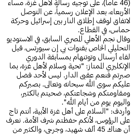
(46 عاماً)، على توجيه رسالة لأهل غزة، مساء
الأربعاء، بعد الإعلان رسمياً، عن التوصل
لاتفاق لوقف إطلاق النار بين إسرائيل وحركة
حماس، في القطاع.
وقال نجم الأهلي المصري السابق، في الاستوديو
التحليلي الخاص بقنوات بي إن سبورتس، قبل
لقاء أرسنال وتوتنهام بمسابقة الدوري
الإنكليزي الممتاز: "تحية وسلام لأهل غزة، بما
صبرتم فنعم عقبى الدار. ليس لأحد فضل
عليكم سوى الله سبحانه وتعالى. بصبركم
ومقاومتكم وشجاعتكم، ضحيتم بالكثير،
واليوم يوم من أيام الله".
وأردف: "السلام على أهل غزة الأبية، أنتم تاج
على الرؤوس، لأنكم حفظتم شرف الأمة. نعرف
أن هناك 45 ألف شهيد، وجرحى، والكثير من