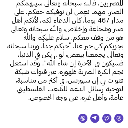
المتضررين، فالله سبحانه وتعالى سيلهمكم
الصبر. مهما نعمل لن نوفيكم حقكم. على
مدار 467 يوماً، كان الدعاء لكم، لأنكم أهل
صبر وشجاعة وإخلاص، والله سبحانه وتعالى
هو من وقف معكم. سلام عليكم والله
يجزيكم كل خير عنا. أحبكم جداً، وربنا سبحانه
وتعالى يجمعنا ببعض، لو لم يكن في الدنيا،
فسيكون في الآخرة إن شاء الله". وقد استغل
نجم الكرة المصرية ظهوره، عبر قنوات شبكة
قنوات بي إن سبورتس، في أكثر من مناسبة،
لتوجيه رسائل الدعم للشعب الفلسطيني
عامة، وأهل غزة، على وجه الخصوص.