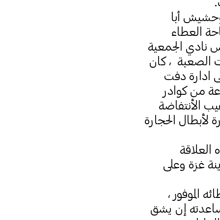
.
وحشيش أبا
احة العطاء
س نادي الجمعية
ت الصعبة ، كان
 الانتفاضة المجيدة عام 87 حيث تولى ادارة دفت
ة من كوادر
يب الأنتفاضة
 لأبطال الحجارة
 العلاقة
نة غزة وعلى
ه الموفور ،
ساعدته إن يشق