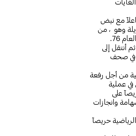
لغايات
اعلآ مع نبض
يلة وهو ، من
م 76.
م أنتقل إلى
خ في صحف
ية من أجل رفعة
في عملية
ريصآ على
شهامة وانجازات
الرياضية حريصآ