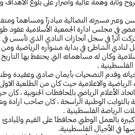
وح وثابة وهمة عالية وأصرار على بلوغ الأهداف وا
لحسن وعبر مسيرته النضالية مبادرآ ومساهمآ ومتف
 أمضى في مجلس ادارة الجمعية الأسلامية عقود طو
ت أثرآ في سجل أنجازات النادي الذي تأسس في العا
ل لنادي الشاطئ في بداية مشواره الرياضية ومن ث
سلامية وكان له مساهماته التي يحتفظ بها التاري
الفلسطينية .
ياته وقدم التضحيات بأيمان صادق وعقيدة وطن
لرياضية والاعلامية حيث كان من الطلعية الاولى 
حاد الأعلام الرياضي بالمحافظات الجنوبية ، كان ح
 بالثوابت الوطنية الراسخة ، كان صاحب ارادة و
ت الرياضة الفلسطينية .
كبيرة بالعمل الوطني محافظآ على القيم والمبادئ 
ها في الأجيال الفلسطينية.