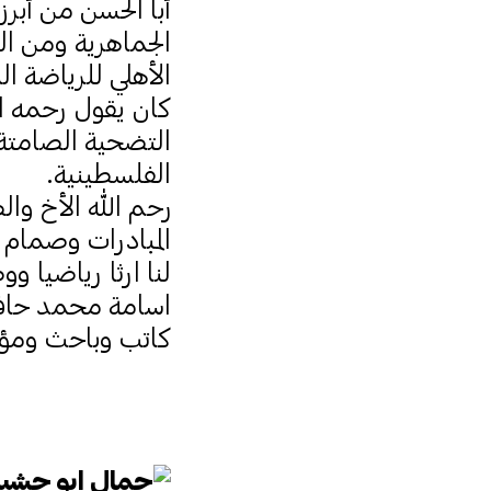
أبا الحسن من أبر
الجماهرية ومن ال
الأهلي للرياضة ال
كان يقول رحمه ال
التضحية الصامتة 
الفلسطينية.
رحم الله الأخ و
المبادرات وصمام
لنا ارثا رياضيا و
اسامة محمد حاف
كاتب وباحث ومؤر