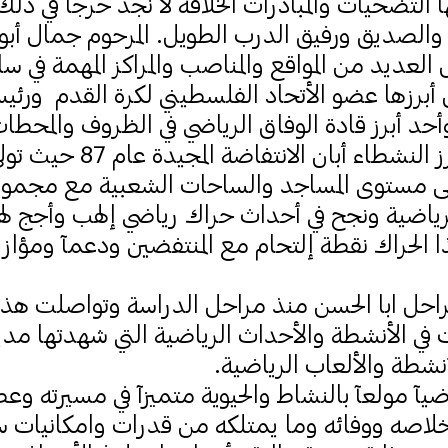
 التضحيات والمبادرات الخلاقة لا نجد حرجا في ذلك
د والصديق ورفيق الدرب الطويل. المرحوم جمال أب
لعديد من المواقع والمناصب والمراكز المهمة في س
ن أبرزها عضو الأتحاد الفلسطيني لكرة القدم ورئي
أحد أبرز قادة الوفاق الرياضي في الظروف والمحطا
يرحمه الله من أبرز النشطاء أبان
على مستوى المساجد والساحات الشعبية مع مجموع
لرياضية ونجح في أحداث حراك رياضي إلهب وأجج له
 الحراك نقطة إلتحام مع المنتفضين ودعمآ ومؤازرة
احل ابا الحسن منذ مراحل الدراسة وتواصلت هذه
ي الأنشطة والأحداث الرياضية التي شهدتها مدي
شطة والألعاب الرياضية.
ضيآ مولعآ بالنشاط والحيوية متميزآ في مسيرته وعطائ
خلاصه ووفائه وما يمتلكه من قدرات وامكانيات 