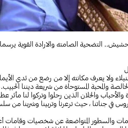
حشيش.. التضحية الصامته والارادة القوية يرسمان
ل
نبلاء ولا يعرف مكانته إلا من رضع من ثدي الأيما
الخالصة والمحبة المستوحاة من شريعة ديننا الحبيب.
ة والأحباب والخلان الذين رحلوا وتركوا لنا مأثر 
روس في جناتنا ، حيث ترعرنا وتربينا وشربنا من سلس
لمات والسطور المتواضعة عن شخصيات وقامات 