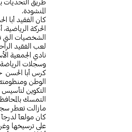
طريق التحديات بر
المنشودة.
كان الفقيد أبا ا
الحركة الرياضية،
الشخصيات التي ترك
لعب الفقيد الراح
نادي الجمعية الأ
وسجلات الرياضة 
كرس أبا الحسن ح
الوطن ومنظومته ا
التكوين لتأسيس ات
التمسك بالمحافظة
مازالت تعطر سجلا
كان مولعآ لدرجآ 
على ترسيخها وغرس