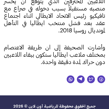
اللاعبين المحترفين الذي يتوقع ان يخسر
منصبه مستقبلاً بسبب دخوله في صراع مع
تافيكيو رئيس الاتحاد الايطالي اثناء اجتماع
عقد بعد فشل منتخب ايطاليا في التأهل
لمونديال روسيا 2018.
وأشارت الصحيفة إلى ان طريقة الاعتصام
بمختلف ملاعب ايطاليا ستكون ببقاء اللاعبين
دون حراك لمدة دقيقة واحدة.
جميع الحقوق محفوظة للرياضية أون لاين © 2026