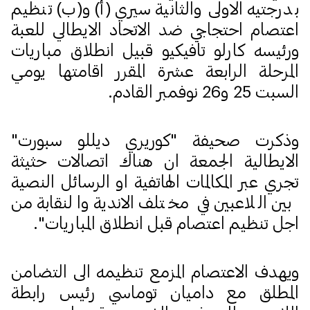
بدرجتيه الاولى والثانية سيري (أ) و(ب) تنظيم
اعتصام احتجاجي ضد الاتحاد الايطالي للعبة
ورئيسه كارلو تافيكيو قبيل انطلاق مباريات
المرحلة الرابعة عشرة المقرر اقامتها يومي
السبت 25 و26 نوفمبر القادم.
وذكرت صحيفة "كوريري ديللو سبورت"
الايطالية الجمعة ان هناك اتصالات حثيثة
تجري عبر المكالمات الهاتفية او الرسائل النصية
بين اللاعبين في مختلف الاندية والنقابة من
اجل تنظيم اعتصام قبل انطلاق المباريات".
ويهدف الاعتصام المزمع تنظيمه الى التضامن
المطلق مع داميان توماسي رئيس رابطة