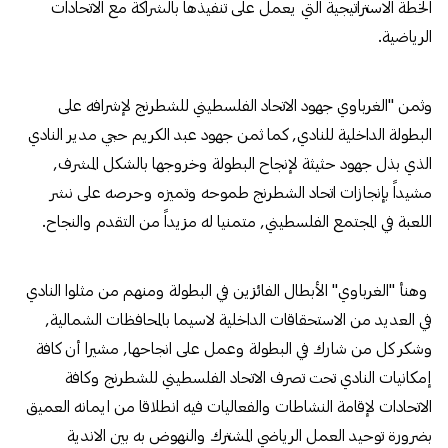
الخطة الاستراتيجية التي يعمل على تنفيذها بالشراكة مع الاتحادات
الرياضية.
وثمن "الغرباوي جهود الاتحاد الفلسطيني للشطرنج لإشرافه على
البطولة الداخلية للنادي, كما ثمن جهود عبد الكريم حجي مدير النادي
الذي بذل جهود حثيثة لإنجاح البطولة وخروجها بالشكل المشرف,
مشيداً بإنجازات اتحاد الشطرنج طموحه وتميزه وحرصه على نشر
اللعبة في المجتمع الفلسطيني, متمنيا له مزيداً من التقدم والنجاح.
وهنأ "الغرباوي" الأبطال الفائزين في البطولة ومنهم من مثلوا النادي
في العديد من الاستحقاقات الداخلية لاسيما بالمحافظات الشمالية,
وشكر كل من شارك في البطولة وعمل على انجاحها, مشيرا أن كافة
إمكانيات النادي تحت تصرف الاتحاد الفلسطيني للشطرنج وكافة
الاتحادات لإقامة النشاطات والفعاليات فيه انطلاقا من ايمانه العميق
بضرورة توحيد العمل الرياضي المشترك والنهوض به بين الاندية