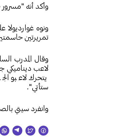
وأكد أنه "مسرور جد
ونوه غوارديولا ع
تمريرتين حاسمتين
وقال المدرب الساب
لاعب ديناميكي جدا
يتحرك لاعبو الج
ستأتي".
وانفرد سيتي بالصدارة مع 22 نقطة، بفارق