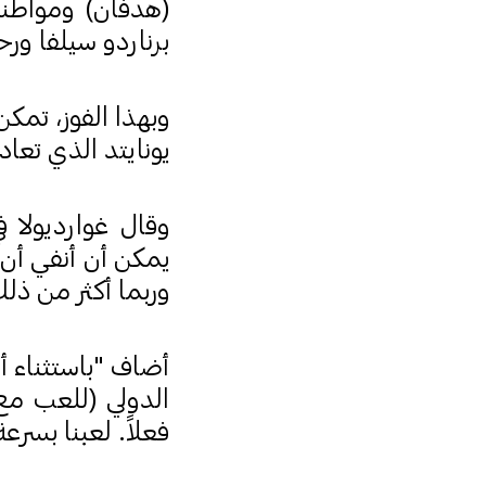
(هدفان) ومواطنه ف
برناردو سيلفا ورح
وبهذا الفوز، تم
يونايتد الذي تعا
وقال غوارديولا ف
وربما أكثر من ذلك
أضاف "باستثناء أم
الدولي (للعب مع 
فعلاً. لعبنا بسرعة