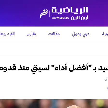
نية
عربي ودولي
مقالات
تقارير
الفيديوه
يد بـ "أفضل أداء" لسيتي منذ قدوم