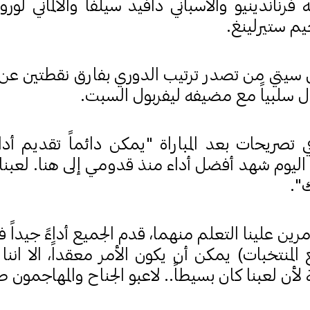
رناندينيو والاسباني دافيد سيلفا والألماني لوروا
يم ستيرلينغ.
كن سيتي من تصدر ترتيب الدوري بفارق نقطتين عن
دل سلبياً مع مضيفه ليفربول السبت.
ي تصريحات بعد المباراة "يمكن دائماً تقديم أد
".
رين علينا التعلم منهما، قدم الجميع أداءً جيداً فع
المنتخبات) يمكن أن يكون الأمر معقداً، الا اننا
 لأن لعبنا كان بسيطاً.. لاعبو الجناح والمهاجمون 