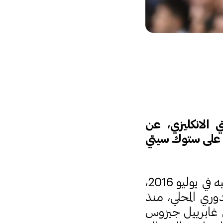
الانكليزي، عن
عتقاده أن لاعبيه قدموا "أفضل أداء" لهم في عهده، بفوزهم 7-2 على ستوك سيتي
وهي المرة الأولى يسجل سيتي سبعة أهداف منذ تولي غوارديولا تدريبه في يوليو 2016،
وري المحلي، منذ
لسيتي البرازيلي غابرييل جيزوس