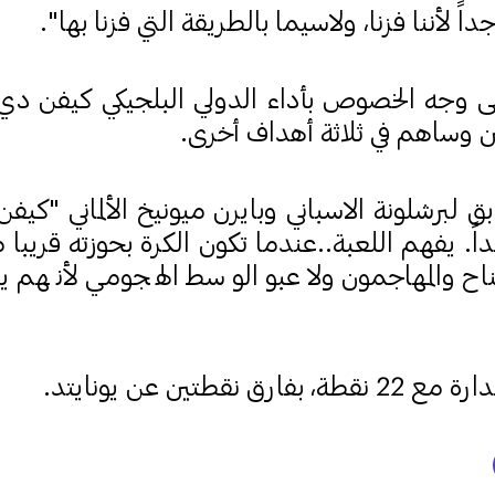
اً لأننا فزنا، ولاسيما بالطريقة التي فزنا بها".
لى وجه الخصوص بأداء الدولي البلجيكي كيفن دي
 وساهم في ثلاثة أهداف أخرى.
ق لبرشلونة الاسباني وبايرن ميونيخ الألماني "كيفن 
ً. يفهم اللعبة..عندما تكون الكرة بحوزته قريبا 
ناح والمهاجمون ولاعبو الوسط الهجومي لأنهم ي
 نقطتين عن يونايتد.