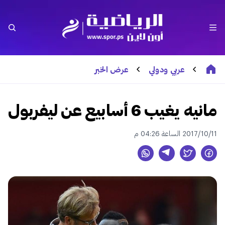
عربي ودولي
عرض الخبر
مانيه يغيب 6 أسابيع عن ليفربول
2017/10/11 الساعة 04:26 م