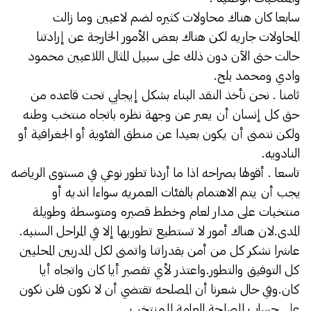
سابعا كان هناك محاولات كثيره لضم لاعبين وما زالت
المحاولات جاريه لكن هناك بعض الأمور الخارجة عن إرادتنا
حالت حتى الآن دون ذلك على سبيل المثال اللاعبين محمود
وادي ومحمد بلح.
ثامنا . نحن نأخذ النقد البناء بشكل إيجابي تحت قاعده من
حق كل إنسان أن يعبر عن وجهة نظره باتجاه منتخب وطنه
ولكن نتمنى أن يكون بعيدا عن منطق الفئوية أو الجغرافية أو
النادويه.
تاسعا . أقولها بصراحه اذا ما أردنا تطور نوعي في مستوى الرياضه
يجب أن يتم الاهتمام بالفئات العمريه سواءا انديه أو
منتخبات على مدار لعام وخطط قصيره ومتوسطة وطويلة
المدى.لان هناك أمور ﻻ تستطيع تطوريها إلا في المراحل السنيه.
عاشرا نشكر كل من أمن بقدراتنا واتمنى لكل المدربين المحليين
كل التوفيق والتطور.واعتذر لأي تقصير أيا كان واتجاه أيا
كان.وفي حال شعرنا أن المصلحه تقتضي أن ﻻ نكون فلن نكون
على حساب المصلحة العامة للمنتخب.