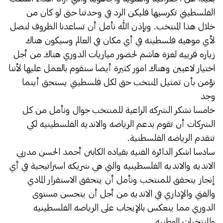
الفلسطيني تكرسيها فليكن الرد في وحدتنا حتى لو كان من
خلال هذا المنتخب. وبإذن الله نأمل أن تساعدنا الظروف لنصل
لأي موهبه فلسطينه في أي مكان في العالم وسيكون هناك
زياره قريبه لغزة هاشم لحضور مباريات الدوري هناك من أجل
اختيار ﻻعبين وهناك امور كثيرة أيضا سنقوم بالعمل عليها لأننا
نؤمن بأن تمثيل المنتخب حق لكل فلسطيني يستحق أينما
وجد
خامسا نشكر الشركه الراعية للمنتخب جوال ونأمل من كل
الشركات أن تقوم بدعم الرياضه والانديه الفلسطينيه لكي
تتقدم الرياضه الفلسطنية.
سادسا اشكر الدائرة الفنيه بقياده الكابتن أحمد الحسن مدربي
الانديه والانديه الفلسطينيه والتي هي شريكه استراتيجية في أي
إنجاز يتحقق للمنتخب ونأمل أن يتحقق الاستقرار المادي
والفني والإداري في الانديه من أجل أن يتحسن مستوى
الدوري مما ينعكس بالإيجاب على الرياضه الفلسطينيه
والمنتخبات الوطنيه .