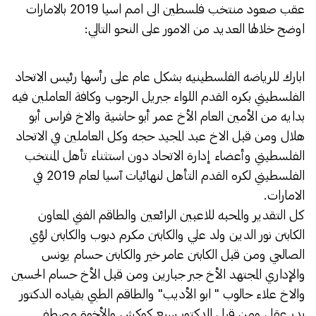
عقب صعود منتخب فلسطين الى امم اسيا 2019 بالامارات
اوضح خلالها العديد من الامور على النحو التالي:
ابارك للرياضه الفلسطينيه بشكل عام على رأسها رئيس الاتحاد
الفلسطيني بكره القدم اللواء جبريل الرجوب وكافة العاملين فيه
بدايه من الأمين العام الأخ عمر أبو حاشية والاخ فراس أبو
هلال ومن قبل الاخ عبد المجيد حجه وكل العاملين في الاتحاد
الفلسطيني وأعضاء إدارة الاتحاد دون استثناء تأهل المنتخب
الفلسطيني لكره القدم التأهل لنهائيات آسيا لعام 2019 في
الامارات.
كل التقدير والمحبه للاعبين الرائعين والطاقم الفني المعاون
الكابتن نور الدين ولد علي والكابتن مكرم دبوب والكابتن لؤي
الصالحي ومن قبل الكابتن عامر خير والكابتن حسام يونس
والإداري المجتهد الأخ جبر جبارين ومن قبل الأخ حسام الحسين
والاخ علاء حالوب " ابو الأديب" والطاقم الطبي بقياده الدكتور
بدر عقل ومن قبل الدكتور سبع كوكش والأخوة مصطفى