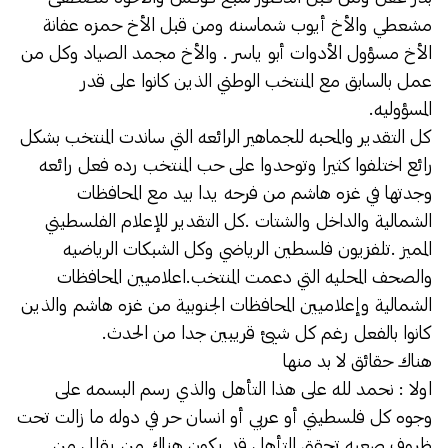
مشعطي والأخ أيوب شماسنه ومن قبل الأخ حمزه عفانة
الأخ مسؤول الأدوات أبو ياسر . والأخ مجمد الصياد وكل من
عمل بالسابق مع المنتخب الوطني الذين كانوا على قدر
المسؤوليه.
كل التقدير والمحبه للجماهير الرائعه التي ساندت المنتخب بشكل
رائع اختلفوا كثيرا وتوحدوا على حب المنتخب رده فعل رائعه
وجدتها في غزه هاشم من فرحه يدا بيد مع المحافظات
الشمالية والداخل والشتات .كل التقدير للإعلام الفلسطيني
المميز .تلفزيون فلسطين الرياضي وكل الشبكات الرياضيه
والصحف المحليه التي دعمت المنتخب.اعلاميين المحافظات
الشمالية وإعلاميين المحافظات الجنوبية من غزه هاشم والذين
كانوا بالفعل رغم كل شيئ قريبين جدا من الحدث.
هناك حقائق ﻻ بد منها
اوﻻ : نحمد لله على هذا التأهل والذي رسم البسمه على
وجوه كل فلسطيني أو عربي أو انسان حر في دوله ما زالت تحت
ظروف صعبه تحقق التأهل.قد يكون هناك من يقلل من