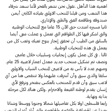
اهميه هذا التأهل .نقول نحن نشعر بالفخر لأننا نسعد شرفاء
هذا الشعب ومن قبلنا المنتخب الاولمبي بقياده الكابتن أيمن
صندوقه وطاقمه الفني والطبي والإداري.
ثانيا مسيره امتدت حتى الآن 15 عاما مع المنتخبات الوطنيه
والتي اشكر فيها كل الطواقم التي تعمل و عملت معي أيضا
بالسابق من الطيب أن تحقق إنجاز يتوج تعبك وتعب كل من
يعمل في هذه المنتخبات الوطنية.
ثالثا . في كل عمل يكون إيجابيات وسلبيات خلال عامين
ونصف تم تشكيل منتخب جديد معدل اعمار لاعبيه 25 عام.
ومنهم عدد ﻻ بأس به من ﻻعبين المنتخب الشباب والاولمبي
سابقا والذي سبق وأن أشرفت عليهما.وﻻ تنتقص هنا من أي
ﻻعب سبق وأن قدم للمنتخب بالعكس بنفتخر ونرفع لأي
إنسان يقدم لوطنه القبعة والاحترام .ولكن هناك لكل مرحله
بدايه ونهاية.
رابعا فلسطين اوﻻ بكل تفاصيلها شمالا وجنوبا ووسطا وشتاتا
بعيدا عن الجغرافية والفئويه والجاهويه والتي أراد أعداء الشعب