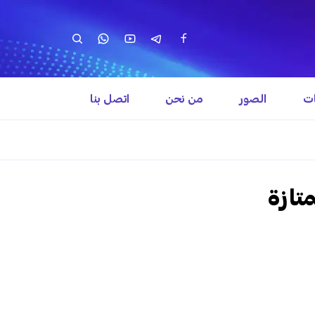
ات
الصور
من نحن
اتصل بنا
متازة