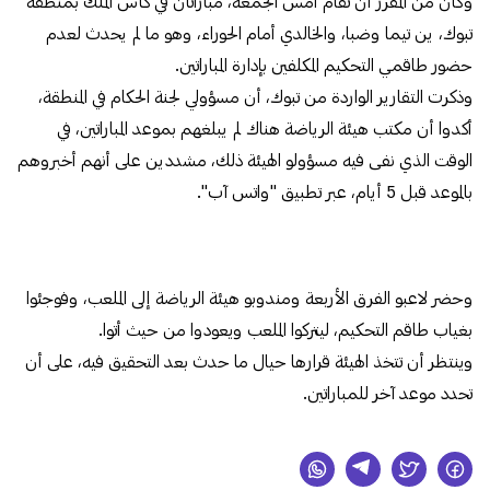
وكان من المقرر أن تقام أمس الجمعة، مباراتان في كأس الملك بمنطقة
تبوك، ين تيما وضبا، والخالدي أمام الحوراء، وهو ما لم يحدث لعدم
حضور طاقمي التحكيم المكلفين بإدارة المباراتين.
وذكرت التقارير الواردة من تبوك، أن مسؤولي لجنة الحكام في المنطقة،
أكدوا أن مكتب هيئة الرياضة هناك لم يبلغهم بموعد المباراتين، في
الوقت الذي نفى فيه مسؤولو الهيئة ذلك، مشددين على أنهم أخبروهم
بالموعد قبل 5 أيام، عبر تطبيق "واتس آب".
وحضر لاعبو الفرق الأربعة ومندوبو هيئة الرياضة إلى الملعب، وفوجئوا
بغياب طاقم التحكيم، ليتركوا الملعب ويعودوا من حيث أتوا.
وينتظر أن تتخذ الهيئة قرارها حيال ما حدث بعد التحقيق فيه، على أن
تحدد موعد آخر للمباراتين.