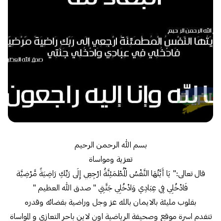
بسم الله الرحمن الرحيم
تعزية ومواساة
قال تعالى:" يَا أَيَّتُهَا النَّفْسُ الْمُطْمَئِنَّةُ ارْجِعِي إِلَى رَبِّكِ رَاضِيَةً مَّرْضِيَّة
فَادْخُلِي فِي عِبَادِي وَادْخُلِي جَنَّتِي " صدق الله العظيم "
بقلوب مليئة بالايمان بالله عز وجل وراضية بقضائه وقدره
تتفدم اسرة موقع وصحيفة الرياضية اون لاين باحر التعازي و المواساة