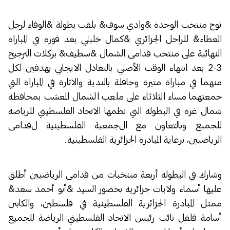
توج منتخب الوحدة
&
وادي سوف& بلقب بطولة &الوفاء لرجل
العطاء& للراحل الجزائري &كمال خليلي بعد فوزه في المباراة
النهائية على منتخب قدامى الشمال &سطيف& بركلات الترجيح
3-2 بعد انتهاء الوقت الأصلي بالتعادل الايجابي بهدفين لكل
منهما في مباراة مثيرة وحافلة بالندية والاثارة في المباراة التي
جمعتهما مساء الثلاثاء على ملعب الشمال المعشب بمحافظة
شمال غزة في البطولة التي نظمها الاتحاد الفلسطيني للرياضة
للجميع وبالتعاون مع
ال
جمعية
الفلسطينية ل
قدامى
الرياضيين،
برعاية المبادرة الجزائرية الفلسطينية.
وشارك في البطولة أربعة منتخبات من قدامى الرياضيين أطلق
عليها أسماء ولايات جزائرية بحضور السيد &أبو أحمد سعد&
ممثل المبادرة الجزائرية الفلسطينية في فلسطين، والكابتن
أسامة فلفل نائب رئيس الاتحاد الفلسطيني الرياضة للجميع