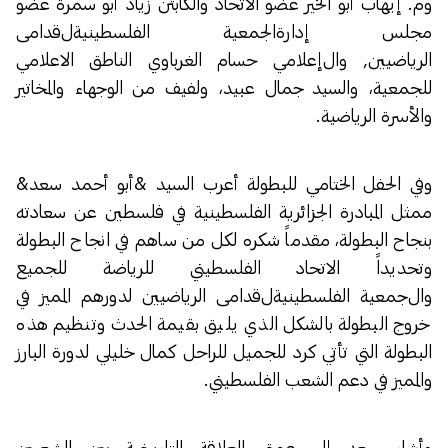
و
م. إيهاب أبو الخير عضو الاتحاد والكابتن زياد أبو سمرة
عضو
مجلس إدارة
ا
لجمعية
الفلسطينية
ل
قدامى
الرياضيين
,
وال
إعلامي
حسام الغرباوي الناطق الاعلامي
للجمعية، والسيد جمال عبيد، ولفيف من الوجهاء والمخاتير
والأسرة الرياضية.
وفي الحفل الختامي للبطولة أعرب السيد &أبو أحمد سعد&
ممثل المبادرة الجزائرية الفلسطينية في فلسطين عن سعادته
بنجاح البطولة، مقدماً شكره لكل من ساهم في انجاح البطولة
وتحديداً الاتحاد الفلسطيني للرياضة للجميع
و
ال
جمعية
الفلسطينية
ل
قدامى الرياضيين لدورهم المميز في
خروج البطولة بالشكل الذي يليق بقيمة الحدث وتنظيم هذه
البطولة التي تأتي كرد للجميل للراحل كمال خليلي لدورة البارز
والمميز في دعم الشعب الفلسطيني.
وأشار سعد إلى عمق العلاقة التاريخية بين الشعبين