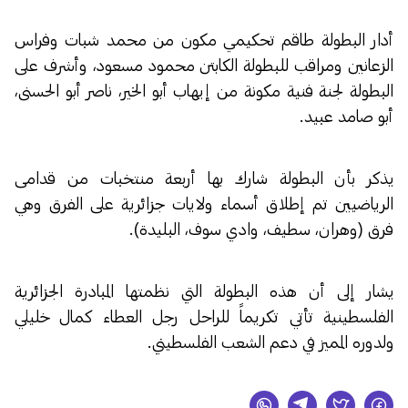
أدار البطولة طاقم تحكيمي مكون من محمد شبات وفراس
الزعانين ومراقب للبطولة الكابتن محمود مسعود، وأشرف على
البطولة لجنة فنية مكونة من إيهاب أبو الخير، ناصر أبو الحسنى،
أبو صامد عبيد.
يذكر بأن البطولة شارك بها أربعة منتخبات من قدامى
الرياضيين تم إطلاق أسماء ولايات جزائرية على الفرق وهي
فرق (وهران، سطيف، وادي سوف، البليدة).
يشار إلى أن هذه البطولة التي نظمتها المبادرة الجزائرية
الفلسطينية تأتي تكريماً للراحل رجل العطاء كمال خليلي
ولدوره المميز في دعم الشعب الفلسطيني.