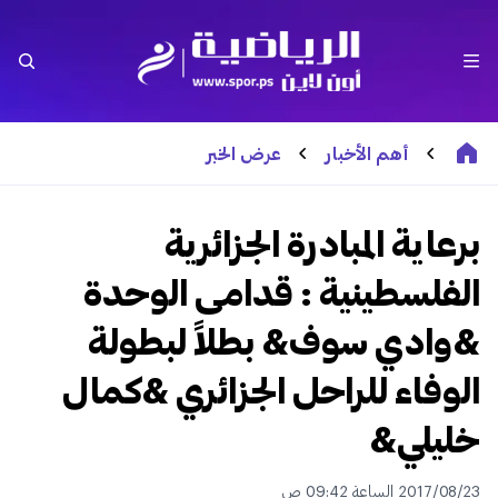
أهم الأخبار
عرض الخبر
برعاية المبادرة الجزائرية
الفلسطينية : قدامى الوحدة
&وادي سوف& بطلاً لبطولة
الوفاء للراحل الجزائري &كمال
خليلي&
2017/08/23 الساعة 09:42 ص