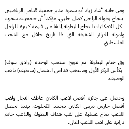
ومن جانبه أشاد زياد أبو سمرة مدير جمعية قدامى الرياضيين
بنجاح بطولة الراحل كمال خليلي، مؤكداً أن جمعيته سخرت
كل الامكانيات لنجاح البطولة لما لها من قيمة كبيرة للراحل
ولدولة الجزائر الشقيقة التي لها تاريخ حافل مع الشعب
الفلسطيني.
وفي ختام البطولة تم تتويج منتخب الوحدة (وادي سوف)
بكأس المركز الأول ومنتخب قدامى الشمال (سطيف) بلقب
الوصيف.
وحصل على جائزة أفضل لاعب الكابتن عاطف النجار ولقب
أفضل حارس مرمى الكابتن محمد الكحلوت، بينما تحصل
اللاعب صالح عسلية على لقب هداف البطولة واللاعب حاتم
درابيه على لقب اللاعب المثالي.