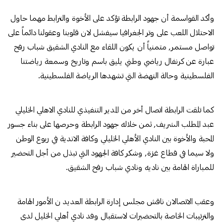
وأكد القواسمة أن جهود الرابطة تؤكد على الأخوة والترابط مهما حاول
الاحتلال اللعب على وتر الجغرافيا سيفشل لان قلوبنا وعقولنا دائماً على
تواصل مستمر, متمنياً أن يكون اللقاء مع النادي الشقيق شباب رفح
عبارة عن كرنفال رياضي وطني يليق باسم وتاريخ وسمعة رياضتنا
الفلسطينية وحالة النهضة التي تشهدها الرياضة الفلسطينية.
كما تلقت الرابطة اتصال أخر من المدير التنفيذي للنادي الاهلي الخليلي
عبد المطلب الشريف, ثمن خلاله جهود الرابطة وحرصها على بناء جسور
المحبة والأخوة بين النادي الأهلي الخليلي وكافة الاندية في ربوع الوطن
ولا سيما في قطاع غزة, وشكر كافة الجهود التي تبذل من أجل التحضير
للمباراة الهامة بين ناديه ونادي شباب رفح الشقيق.
وعقب الاتصالان ناقش مجلس إدارة الرابطة العديد ن الأمور الهامة
والترتيبات الخاصة بالتحضيرات لاستقبال وفد نادي أهلي الخليل لدى