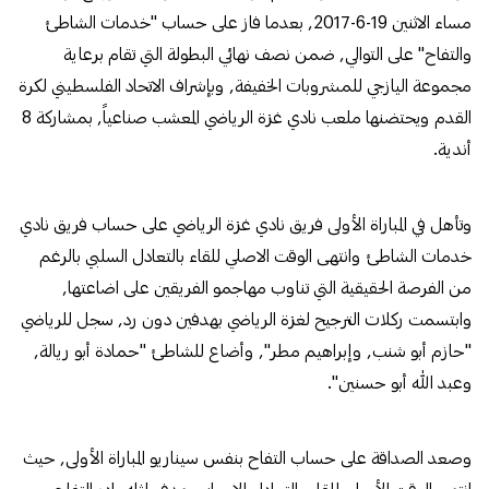
مساء الاثنين 19-6-2017, بعدما فاز على حساب "خدمات الشاطئ
والتفاح" على التوالي, ضمن نصف نهائي البطولة التي تقام برعاية
مجموعة اليازجي للمشروبات الخفيفة, وبإشراف الاتحاد الفلسطيني لكرة
القدم ويحتضنها ملعب نادي غزة الرياضي المعشب
صناعياً, بمشاركة 8
أندية.
وتأهل في المباراة الأولى فريق نادي غزة الرياضي على حساب فريق نادي
خدمات الشاطئ وانتهى الوقت الاصلي للقاء بالتعادل السلبي بالرغم
من الفرصة الحقيقية التي تناوب مهاجمو الفريقين على اضاعتها,
وابتسمت ركلات الترجيح لغزة الرياضي بهدفين دون رد, سجل للرياضي
"حازم أبو شنب, وإبراهيم مطر", وأضاع للشاطئ "حمادة أبو ريالة,
وعبد الله أبو حسنين".
وصعد الصداقة على حساب التفاح بنفس سيناريو المباراة الأولى, حيث
انتهى الوقت الأصلي للقاء بالتعادل الإيجابي بهدف لمثله بادر التفاح