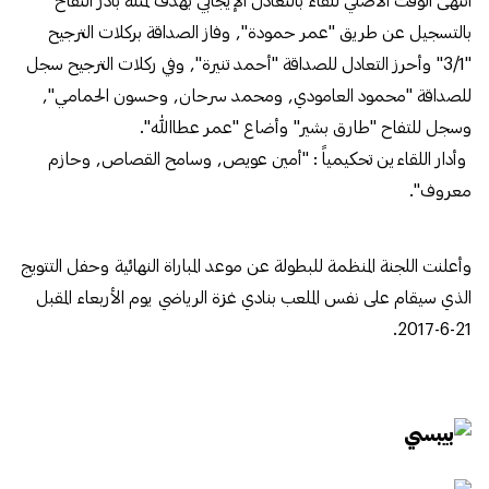
بالتسجيل عن طريق "عمر حمودة", وفاز الصداقة بركلات الترجيح
"3/1" وأحرز التعادل للصداقة "أحمد تنيرة", وفي ركلات الترجيح سجل
للصداقة "محمود العامودي, ومحمد سرحان, وحسون الحمامي",
وسجل للتفاح "طارق بشير" وأضاع "عمر عطاالله".
وأدار اللقاءين تحكيمياً : "أمين عويص, وسامح القصاص, وحازم
معروف".
وأعلنت اللجنة المنظمة للبطولة عن موعد المباراة النهائية وحفل التتويج
الذي سيقام على نفس الملعب بنادي غزة الرياضي يوم الأربعاء المقبل
21-6-2017.