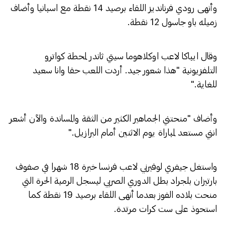
وأنهى رودي فرنانديز اللقاء برصيد 14 نقطة مع اسبانيا وأضاف
زميله باو جاسول 12 نقطة.
وقال ايباكا لاعب اوكلاهوما سيتي ثاندر لمحطة كواترو
التلفزيونية "هذا شعور جيد. أردت اللعب حقا وانا سعيد
للغاية."
وأضاف "منحتني الجماهير الكثير من الثقة والمساندة والآن أشعر
انني مستعد لمباراة يوم الاثنين أمام البرازيل."
واستغل جيفري لوفيرني لاعب فرنسا خبرة 18 شهرا في صفوف
بارتيزان بلجراد بطل الدوري الصربي ليسجل الرمية الحرة التي
منحت بلاده الفوز بعدما أنهى اللقاء برصيد 19 نقطة كما
استحوذ على ست كرات مرتدة.