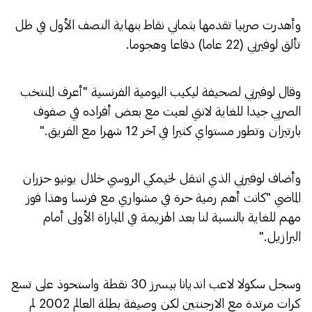
وأهدرت صربيا تقدمها بثماني نقاط بنهاية النصف الأول في ظل
تألق لوفيرني (22 عاما) دفاعا وهجوما.
وقال لوفيرني لصحيفة ليكيب اليومية الفرنسية "أعرف المنتخب
الصربي جيدا للغاية لانني لعبت مع بعض أفراده في صفوف
بارتيزان وتطور مستواي كثيرا في آخر 12 شهرا مع الفريق."
وأضاف لوفيرني الذي انتقل لخيمكي الروسي خلال يونيو حزران
الماضي "كانت أهم رمية حرة في مشواري مع فرنسا وهذا فوز
مهم للغاية بالنسبة لنا بعد الهزيمة في المباراة الأولى أمام
البرازيل."
وسجل سكولا لاعب انديانا بيسرز 30 نقطة واستحوذ على تسع
كرات مرتدة مع الارجنتين لكن وصيفة بطلة العالم 2002 لم