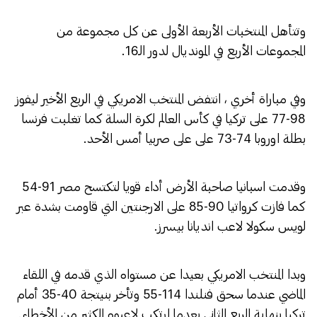
وتتأهل المنتخبات الأربعة الأولى عن كل مجموعة من
المجموعات الأربع في المونديال لدور الـ16.
وفي مباراة أخري ، انتفض المنتخب الامريكي في الربع الأخير ليفوز
98-77 على تركيا في كأس العالم لكرة السلة كما تغلبت فرنسا
بطلة اوروبا 74-73 على على صربيا أمس الأحد.
وقدمت اسبانيا صاحبة الأرض أداء قويا لتكتسح مصر 91-54
كما فازت كرواتيا 90-85 على الارجنتين التي قاومت بشدة عبر
لويس سكولا لاعب انديانا بيسرز.
وبدا المنتخب الامريكي بعيدا عن مستواه الذي قدمه في اللقاء
الماضي عندما سحق فنلندا 114-55 وتأخر بنيتجة 40-35 أمام
تركيا بنهاية الربع الثاني بعدما ارتكب لاعبوه الكثير من الأخطاء.