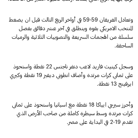
وتعادل الفريقان 59-59 في أواخر الربع الثالث قبل ان يضغط
المنتخب الامريكي بقوة وينطلق في آخر عشر دقائق بفضل
سلسلة من الهجمات السريعة والتصويبات الثلاثية والرميات
الساحقة.
وسجل كينيث فاريد لاعب دنفر ناجتس 22 نقطة واستحوذ
على ثماني كرات مرتدة وأضاف انطوني ديفيز 19 نقطة وكيري
ايرفينج 13 نقطة.
وأحرز سيرجي ايباكا 18 نقطة مع اسبانيا واستحوذ على ثماني
كرات مرتدة وسط سيطرة كاملة من صاحب الأرض الذي
تقدم 19-2 في البداية على مصر.