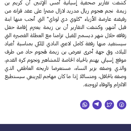
كشفت تقارير صحفية إسبانية أمس الإثنين أن كريم بن
زيمة
نجم هجوم ريال مدريد لازال مصرا على عقد قرانه من
رفيقته عارضة الأزياء "كلوي دي لوناي" التي أنجب منها ابنة
قبل أشهر، وكشفت التقارير أن بن زيمة يعتزم إقامة حفل
زفافه خلال شهر ديسمبر المقبل تزامنا مع العطلة القصيرة التي
سيستفيد منها رفقة كامل لاعبي النادي الملكي بمناسبة أعياد
الميلاد، وفي جهة أخرى تعرض بن زيمة لهجوم حاد من طرف
موقع إسباني يهتم بالحياة الخاصة للمشاهير ونجوم كرة القدم،
والذي وصفه بزير النساء، مستعرضا تاريخه العاطفي الذي
وصفه بالحافل، ومتسائلا إذا ما كان مهاجم الميرينغي سيستطيع
الالتزام والوفاء لزوجته.