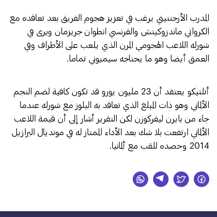
المدرب الأرجنتيني يرغب في تعزيز هجوم الفريق بعد تعاقده مع
الكرواتي ماندزوكيتش والفرنسي انطوان جريزمان ويرى في
شورله اللاعب الهجومي المرن الذي يلعب على الأطراف وفي
العمق أيضا وهو ما يحتاجه سيميوني تماما.
أتلتيكو يعتقد أن 23 مليون يورو قد تكون كافية لضم النجم
الألماني وهو ذات المبلغ الذي تعاقد به البلوز مع شورله عندما
جاء من بايرن ليفركوزن لكن التقرير أشار إلى أن قيمة اللاعب
الألماني ارتفعت بلا شك بعد الأداء الممتاز له في مونديال البرازيل
2014 وحصده للقب مع ألمانيا.