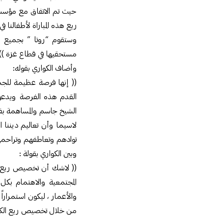
حيث تم الاتفاق مع مؤسسة 
ريع هذه المباراة لأطفالنا
وستقوم “روتا ” بجميع ال
مستحقيها في قطاع غزة )) 
وأضاف الكواري بقوله:
(( إنها فرصة عظيمة للجماه
القدم هذه الفرصة ويدعو
الشيخ جاسم والمساهمة بفاع
لاسيما وأن تعاليم ديننا
توادهم وتعاطفهم وتراحمهم
وبين الكواري بقولة :
(( لاشك أن تخصيص ريع هذه 
المجتمعية والاهتمام بكل
والأعمار ، ليكون استمراراً 
من خلال تخصيص ريع الكثير 