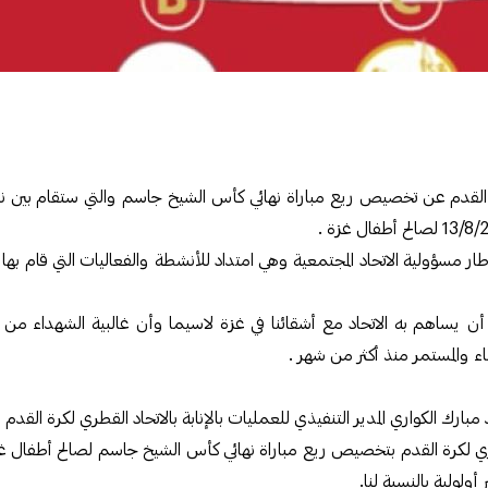
 القدم عن تخصيص ريع مباراة نهائي كأس الشيخ جاسم والتي ستقام بين نا
طار مسؤولية الاتحاد المجتمعية ‏وهي امتداد للأنشطة والفعاليات التي قام بها 
 يساهم به الاتحاد مع أشقائنا في غزة لاسيما وأن غالبية الشهداء من ضح
ء والمستمر منذ أكثر من شهر .
ارك الكواري المدير التنفيذي للعمليات بالإنابة بالاتحاد القطري لكرة القدم مؤ
لقطري لكرة القدم بتخصيص ريع مباراة نهائي كأس الشيخ جاسم لصالح أطفال غ
 أولولية بالنسبة لنا.