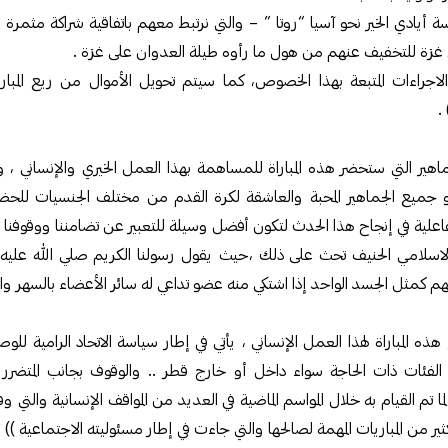
أيادي الخير نحو آسيا “روتا ” – والتي نرتبط معهم باتفاقية شراكة مثمرة
 في غزة للتخفيف عنهم من هول ما رأوه طيلة العدوان على غزة .
اجراءات المتبعة بهذا الخصوص، كما سيتم تحويل الأموال من ريع المبا
.
ير التي ستحضر هذه المباراة للمساهمة بهذا العمل الخيري والإنساني ، وي
 جميع الجماهير المحبة والعاشقة لكرة القدم من مختلف الجنسيات للح
لية في إنجاح هذا الحدث لتكون أفضل وسيلة للتعبير عن تضامننا ووقوفنا بج
 الاسلامي الحنيف تحث على ذلك ،حيث يقول رسولنا الكريم صلي الله عليه 
 كمثل الجسد الواحد إذا اشتكي منه عضو تداعي له سائر الأعضاء بالسهر وا
المباراة لهذا العمل الإنساني ، يأتي في إطار سياسة الاتحاد الرامية للوص
 الفئات ذات الحاجة سواء داخل أو خارج قطر .. والوقوف بجانب المتض
لما تم القيام به خلال المواسم الماضية في العديد من المواقف الإنسانية والتي وفر
من المباريات المهمة لصالحها والتي جاءت في إطار مسئوليته الاجتماعية )) .