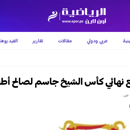
نية
عربي ودولي
مقالات
تقارير
الفيديوه
هائي كأس الشيخ جاسم لصالح أطف