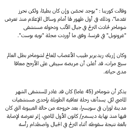
وقالت كورينا : "يوجد تحسّن وإن كان بطيئا، ولكن نحرز
تقدما"، وذلك في أول ظهور لها أمام وسائل الإعلام منذ تعرض
شوماخر لحادث التزلج في جبال الألب ودخوله مستشفى
"غرونوبل" في فرنسا، وفق ما أوردت مجلة "نويه بوست".
وكان إريك ريديرير طبيب الأعصاب المعالج لشوماخر بطل العالم
سبع مرات، قد أعلن أن مريضه سيبقى على الأرجح معاقا
مدى حياته.
يذكر أن شوماخر (45 عاما) كان قد غادر المستشفى الشهر
الماضي لكي يستأنف رحلة تعافيه الطويلة بإحدى مستشفيات
مدينة لوزان في سويسرا، بعد خروجه من حالة الغيبوبة التي كان
فيها منذ نهاية ديسمبر/ كانون الأول الماضي، إثر تعرضه لإصابة
بالغة نتيجة سقوطه أثناء التزلج في الجبال واصطدام رأسه