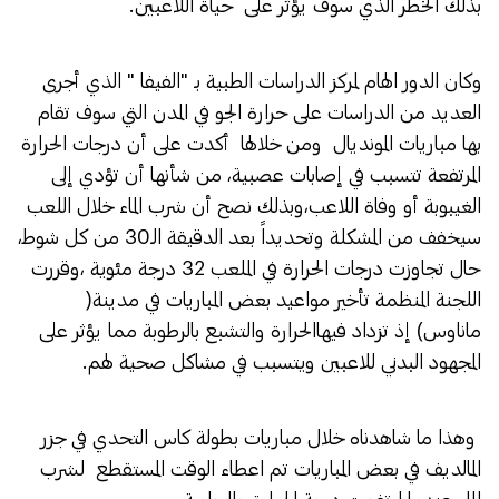
بذلك الخطر الذي سوف يؤثر على حياة اللاعبين.
وكان الدور الهام لمركز الدراسات الطبية بـ "الفيفا " الذي أجرى
العديد من الدراسات على حرارة الجو في المدن التي سوف تقام
بها مباريات المونديال ومن خلالها أكدت على أن درجات الحرارة
المرتفعة تتسبب في إصابات عصبية، من شأنها أن تؤدي إلى
الغيبوبة أو وفاة اللاعب،وبذلك نصح أن شرب الماء خلال اللعب
سيخفف من المشكلة وتحديداً بعد الدقيقة الـ30 من كل شوط،
حال تجاوزت درجات الحرارة في الملعب 32 درجة مئوية ،وقررت
اللجنة المنظمة تأخير مواعيد بعض المباريات في مدينة(
ماناوس) إذ تزداد فيهاالحرارة والتشبع بالرطوبة مما يؤثر على
المجهود البدني للاعبين ويتسبب في مشاكل صحية لهم.
وهذا ما شاهدناه خلال مباريات بطولة كاس التحدي في جزر
المالديف في بعض المباريات تم اعطاء الوقت المستقطع لشرب