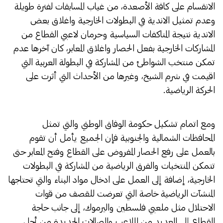
الانقسام على كافة الأصعدة، من غياب المسابقات لفترة طويلة
وعدم تمثيل الاندية في البطولات الخارجية واغلاق بعض
الاندية نتيجة المناكفات السياسية وحرمان لاعبي القطاع من
المشاركات الخارجية بفعل الحصار واغلاق المعابر، كان آخرها عدم
تمكن منتخب الشواطئ من المشاركة في البطولة العربية التي
اقيمت في شرم الشيخ، وغيرها من الأحداث التي أثرت على
الحركة الرياضية.
ومع اتمام تشكيل حكومة الوفاق الوطني والتي تمثل
المحافظات الشمالية والجنوبية فإن الجميع يأمل أن تقوم
بالعمل على رفع الحصار المفروض على القطاع وفتح المعابر حتى
تتمكن المنتخبات والفرق الرياضية من المشاركة في البطولات
الخارجية، إضافة إلى العمل على ادخال مواد البناء والتي تحتاجها
المنشآت الرياضية خاصة التي تعرضت للقصف من قوات
الاحتلال مثل ملعبي فلسطين واليرموك، إلى جانب حاجة
القطاع إلى العديد من الملاعب والصالات الجديدة من أجل