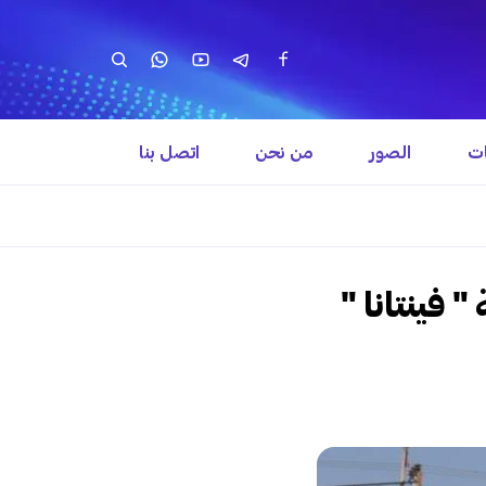
ات
الصور
من نحن
اتصل بنا
فينتانا "