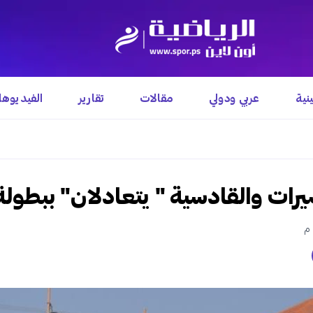
نية
عربي ودولي
مقالات
تقارير
الفيديوه
ات والقادسية " يتعادلان" ببطولة " 