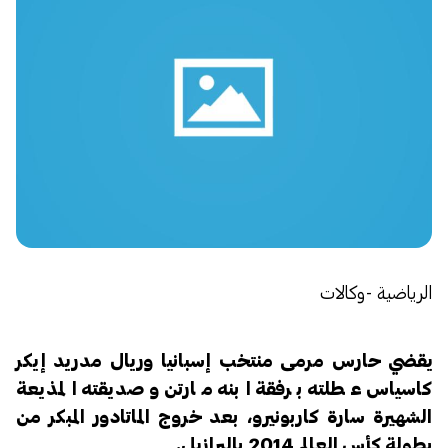
الرياضية -وكالات
يقضي حارس مرمى منتخب إسبانيا وريال مدريد إيكر
كاسياس عطلته برفقة ابنه مارتن وصديقته المذيعة
الشهيرة سارة كاربونيرو، بعد خروج الماتادور المبكر من
بطولة كأس العالم 2014 بالبرازيل.