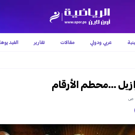
نية
عربي ودولي
مقالات
تقارير
الفيديوه
ازيل ...محطم الأرقام